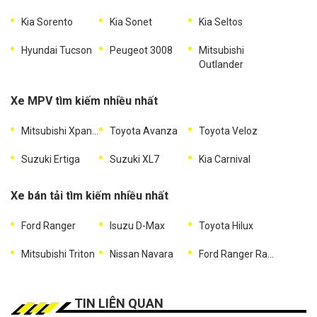
Kia Sorento
Kia Sonet
Kia Seltos
Hyundai Tucson
Peugeot 3008
Mitsubishi
Outlander
Xe MPV tìm kiếm nhiều nhất
Mitsubishi Xpander
Toyota Avanza
Toyota Veloz
Suzuki Ertiga
Suzuki XL7
Kia Carnival
Xe bán tải tìm kiếm nhiều nhất
Ford Ranger
Isuzu D-Max
Toyota Hilux
Mitsubishi Triton
Nissan Navara
Ford Ranger Raptor
TIN LIÊN QUAN