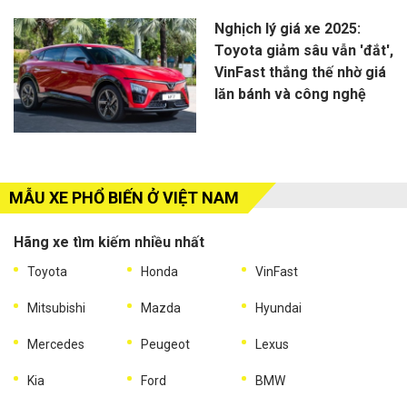
Nghịch lý giá xe 2025:
Toyota giảm sâu vẫn 'đắt',
VinFast thắng thế nhờ giá
lăn bánh và công nghệ
MẪU XE PHỔ BIẾN Ở VIỆT NAM
Hãng xe tìm kiếm nhiều nhất
Toyota
Honda
VinFast
Mitsubishi
Mazda
Hyundai
Mercedes
Peugeot
Lexus
Kia
Ford
BMW