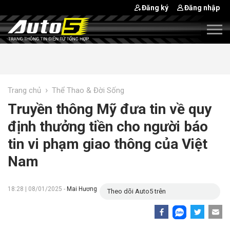
Đăng ký
Đăng nhập
›
Trang chủ
Thể Thao & Đời Sống
Truyền thông Mỹ đưa tin về quy
định thưởng tiền cho người báo
tin vi phạm giao thông của Việt
Nam
18:28 | 08/01/2025 -
Mai Hương
Theo dõi Auto5 trên