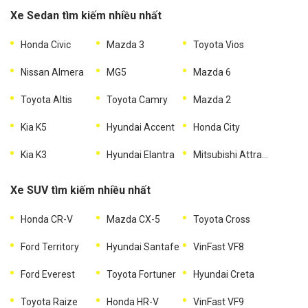
Xe Sedan tìm kiếm nhiều nhất
Honda Civic
Mazda 3
Toyota Vios
Nissan Almera
MG5
Mazda 6
Toyota Altis
Toyota Camry
Mazda 2
Kia K5
Hyundai Accent
Honda City
Kia K3
Hyundai Elantra
Mitsubishi Attrage
Xe SUV tìm kiếm nhiều nhất
Honda CR-V
Mazda CX-5
Toyota Cross
Ford Territory
Hyundai Santafe
VinFast VF8
Ford Everest
Toyota Fortuner
Hyundai Creta
Toyota Raize
Honda HR-V
VinFast VF9