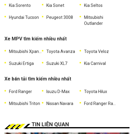
Kia Sorento
Kia Sonet
Kia Seltos
Hyundai Tucson
Peugeot 3008
Mitsubishi
Outlander
Xe MPV tìm kiếm nhiều nhất
Mitsubishi Xpander
Toyota Avanza
Toyota Veloz
Suzuki Ertiga
Suzuki XL7
Kia Carnival
Xe bán tải tìm kiếm nhiều nhất
Ford Ranger
Isuzu D-Max
Toyota Hilux
Mitsubishi Triton
Nissan Navara
Ford Ranger Raptor
TIN LIÊN QUAN