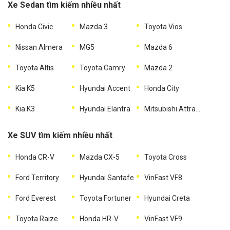
Xe Sedan tìm kiếm nhiều nhất
Honda Civic
Mazda 3
Toyota Vios
Nissan Almera
MG5
Mazda 6
Toyota Altis
Toyota Camry
Mazda 2
Kia K5
Hyundai Accent
Honda City
Kia K3
Hyundai Elantra
Mitsubishi Attrage
Xe SUV tìm kiếm nhiều nhất
Honda CR-V
Mazda CX-5
Toyota Cross
Ford Territory
Hyundai Santafe
VinFast VF8
Ford Everest
Toyota Fortuner
Hyundai Creta
Toyota Raize
Honda HR-V
VinFast VF9