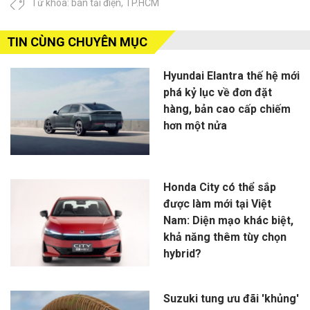
Từ khóa:
bán tải điện
,
TP.HCM
TIN CÙNG CHUYÊN MỤC
Hyundai Elantra thế hệ mới
phá kỷ lục về đơn đặt
hàng, bản cao cấp chiếm
hơn một nửa
Honda City có thể sắp
được làm mới tại Việt
Nam: Diện mạo khác biệt,
khả năng thêm tùy chọn
hybrid?
Suzuki tung ưu đãi 'khủng'