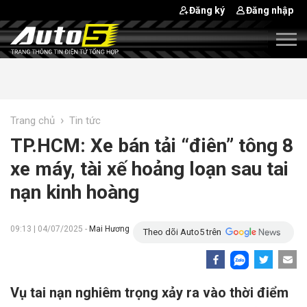
Đăng ký
Đăng nhập
›
Trang chủ
Tin tức
TP.HCM: Xe bán tải “điên” tông 8
xe máy, tài xế hoảng loạn sau tai
nạn kinh hoàng
09:13 | 04/07/2025 -
Mai Hương
Theo dõi Auto5 trên
Vụ tai nạn nghiêm trọng xảy ra vào thời điểm