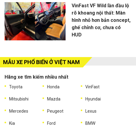
VinFast VF Wild lần đầu lộ
rõ khoang nội thất: Màn
hình nhỏ hơn bản concept,
ghế chỉnh cơ, chưa có
HUD
MẪU XE PHỔ BIẾN Ở VIỆT NAM
Hãng xe tìm kiếm nhiều nhất
Toyota
Honda
VinFast
Mitsubishi
Mazda
Hyundai
Mercedes
Peugeot
Lexus
Kia
Ford
BMW