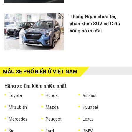
Tháng Ngâu chưa tới,
phân khúc SUV cỡ C đã
bùng nổ ưu đãi
MẪU XE PHỔ BIẾN Ở VIỆT NAM
Hãng xe tìm kiếm nhiều nhất
Toyota
Honda
VinFast
Mitsubishi
Mazda
Hyundai
Mercedes
Peugeot
Lexus
Kia
Ford
BMW