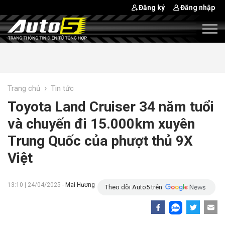
Đăng ký
Đăng nhập
›
Trang chủ
Tin tức
Toyota Land Cruiser 34 năm tuổi
và chuyến đi 15.000km xuyên
Trung Quốc của phượt thủ 9X
Việt
13:10 | 24/04/2025 -
Mai Hương
Theo dõi Auto5 trên