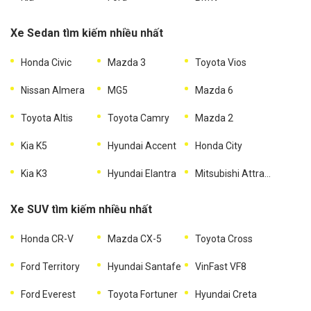
Xe Sedan tìm kiếm nhiều nhất
Honda Civic
Mazda 3
Toyota Vios
Nissan Almera
MG5
Mazda 6
Toyota Altis
Toyota Camry
Mazda 2
Kia K5
Hyundai Accent
Honda City
Kia K3
Hyundai Elantra
Mitsubishi Attrage
Xe SUV tìm kiếm nhiều nhất
Honda CR-V
Mazda CX-5
Toyota Cross
Ford Territory
Hyundai Santafe
VinFast VF8
Ford Everest
Toyota Fortuner
Hyundai Creta