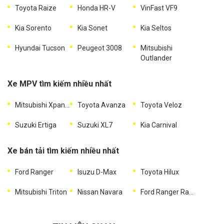
Toyota Raize
Honda HR-V
VinFast VF9
Kia Sorento
Kia Sonet
Kia Seltos
Hyundai Tucson
Peugeot 3008
Mitsubishi
Outlander
Xe MPV tìm kiếm nhiều nhất
Mitsubishi Xpander
Toyota Avanza
Toyota Veloz
Suzuki Ertiga
Suzuki XL7
Kia Carnival
Xe bán tải tìm kiếm nhiều nhất
Ford Ranger
Isuzu D-Max
Toyota Hilux
Mitsubishi Triton
Nissan Navara
Ford Ranger Raptor