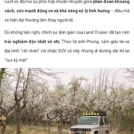
vượt xe đòi hỏi sự phối hợp nhuần nhuyễn giữa
phán đoán khoảng
cách, sức mạnh động cơ và khả năng xử lý tình huống
– điều mà
xe hiện đại thường làm thay người lái.
Dù không tiện nghi, chính sự đơn giản của Land Cruiser đã tạo nên
trải nghiệm độc nhất vô nhị
. Theo lời anh Phong, cảm giác lái xe
địa hình “rất nhàn” với chiếc SUV cũ này nhưng đi đường dài thì lại
“cực kỳ mệt”.