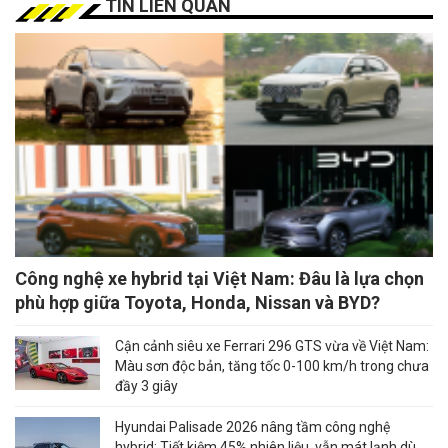
TIN LIÊN QUAN
Công nghệ xe hybrid tại Việt Nam: Đâu là lựa chọn
phù hợp giữa Toyota, Honda, Nissan và BYD?
Cận cảnh siêu xe Ferrari 296 GTS vừa về Việt Nam:
Màu sơn độc bản, tăng tốc 0-100 km/h trong chưa
đầy 3 giây
Hyundai Palisade 2026 nâng tầm công nghệ
hybrid: Tiết kiệm 45% nhiên liệu, vẫn mát lạnh dù