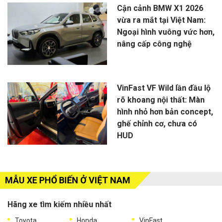
Cận cảnh BMW X1 2026
vừa ra mắt tại Việt Nam:
Ngoại hình vuông vức hơn,
nâng cấp công nghệ
VinFast VF Wild lần đầu lộ
rõ khoang nội thất: Màn
hình nhỏ hơn bản concept,
ghế chỉnh cơ, chưa có
HUD
MẪU XE PHỔ BIẾN Ở VIỆT NAM
Hãng xe tìm kiếm nhiều nhất
Toyota
Honda
VinFast