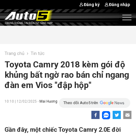
Đăng ký
Đăng nhập
›
Trang chủ
Tin tức
Toyota Camry 2018 kèm gói độ
khủng bất ngờ rao bán chỉ ngang
đàn em Vios "đập hộp"
10:10 | 12/02/2025 -
Mai Hương
Theo dõi Auto5 trên
Gần đây, một chiếc Toyota Camry 2.0E đời