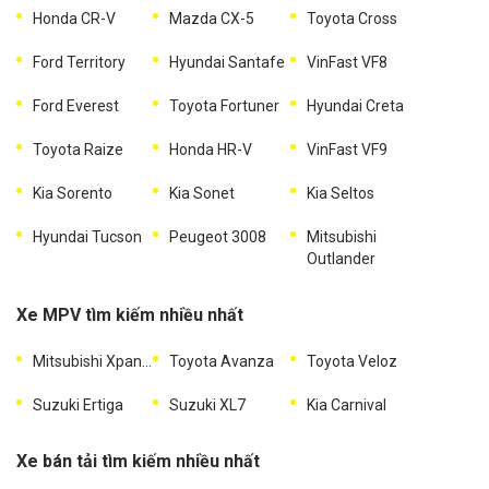
Honda CR-V
Mazda CX-5
Toyota Cross
Ford Territory
Hyundai Santafe
VinFast VF8
Ford Everest
Toyota Fortuner
Hyundai Creta
Toyota Raize
Honda HR-V
VinFast VF9
Kia Sorento
Kia Sonet
Kia Seltos
Hyundai Tucson
Peugeot 3008
Mitsubishi
Outlander
Xe MPV tìm kiếm nhiều nhất
Mitsubishi Xpander
Toyota Avanza
Toyota Veloz
Suzuki Ertiga
Suzuki XL7
Kia Carnival
Xe bán tải tìm kiếm nhiều nhất