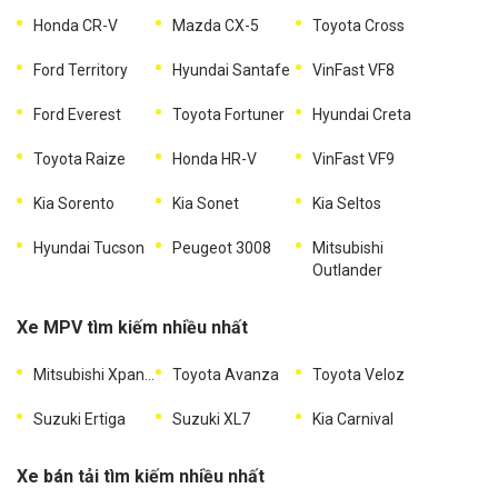
Honda CR-V
Mazda CX-5
Toyota Cross
Ford Territory
Hyundai Santafe
VinFast VF8
Ford Everest
Toyota Fortuner
Hyundai Creta
Toyota Raize
Honda HR-V
VinFast VF9
Kia Sorento
Kia Sonet
Kia Seltos
Hyundai Tucson
Peugeot 3008
Mitsubishi
Outlander
Xe MPV tìm kiếm nhiều nhất
Mitsubishi Xpander
Toyota Avanza
Toyota Veloz
Suzuki Ertiga
Suzuki XL7
Kia Carnival
Xe bán tải tìm kiếm nhiều nhất