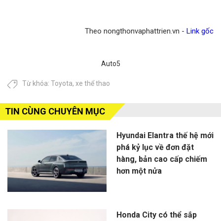
Theo nongthonvaphattrien.vn -
Link gốc
Auto5
Từ khóa:
Toyota
,
xe thể thao
TIN CÙNG CHUYÊN MỤC
Hyundai Elantra thế hệ mới
phá kỷ lục về đơn đặt
hàng, bản cao cấp chiếm
hơn một nửa
Honda City có thể sắp