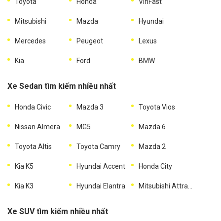
Toyota
Honda
VinFast
Mitsubishi
Mazda
Hyundai
Mercedes
Peugeot
Lexus
Kia
Ford
BMW
Xe Sedan tìm kiếm nhiều nhất
Honda Civic
Mazda 3
Toyota Vios
Nissan Almera
MG5
Mazda 6
Toyota Altis
Toyota Camry
Mazda 2
Kia K5
Hyundai Accent
Honda City
Kia K3
Hyundai Elantra
Mitsubishi Attrage
Xe SUV tìm kiếm nhiều nhất