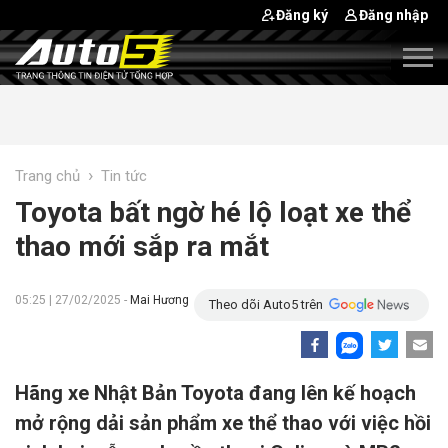
Đăng ký
Đăng nhập
›
Trang chủ
Tin tức
Toyota bất ngờ hé lộ loạt xe thể
thao mới sắp ra mắt
05:25 | 27/02/2025 -
Mai Hương
Theo dõi Auto5 trên
Hãng xe Nhật Bản Toyota đang lên kế hoạch
mở rộng dải sản phẩm xe thể thao với việc hồi