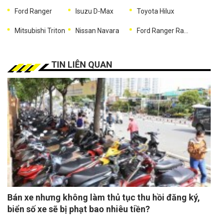
Ford Ranger
Isuzu D-Max
Toyota Hilux
Mitsubishi Triton
Nissan Navara
Ford Ranger Raptor
TIN LIÊN QUAN
Bán xe nhưng không làm thủ tục thu hồi đăng ký,
biển số xe sẽ bị phạt bao nhiêu tiền?