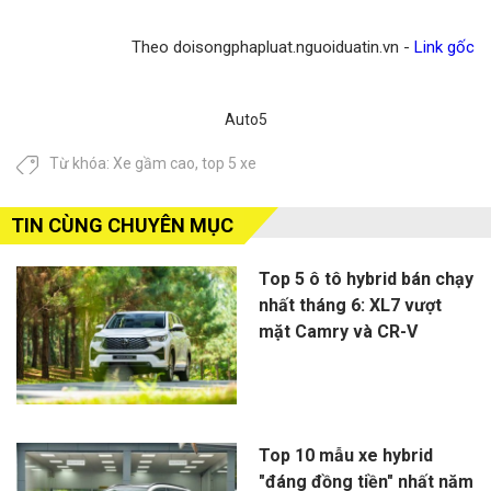
Theo doisongphapluat.nguoiduatin.vn -
Link gốc
Auto5
Từ khóa:
Xe gầm cao
,
top 5 xe
TIN CÙNG CHUYÊN MỤC
Top 5 ô tô hybrid bán chạy
nhất tháng 6: XL7 vượt
mặt Camry và CR-V
Top 10 mẫu xe hybrid
"đáng đồng tiền" nhất năm