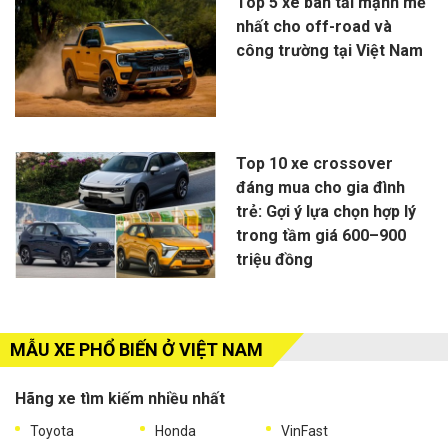
Top 5 xe bán tải mạnh mẽ
nhất cho off-road và
công trường tại Việt Nam
Top 10 xe crossover
đáng mua cho gia đình
trẻ: Gợi ý lựa chọn hợp lý
trong tầm giá 600–900
triệu đồng
MẪU XE PHỔ BIẾN Ở VIỆT NAM
Hãng xe tìm kiếm nhiều nhất
Toyota
Honda
VinFast