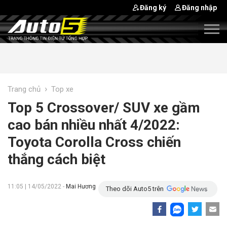
Đăng ký
Đăng nhập
›
Trang chủ
Top xe
Top 5 Crossover/ SUV xe gầm
cao bán nhiều nhất 4/2022:
Toyota Corolla Cross chiến
thắng cách biệt
11:05 | 14/05/2022 -
Mai Hương
Theo dõi Auto5 trên