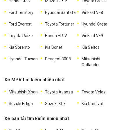
Honda CR-V
Mazda CX-5
Toyota Cross
Ford Territory
Hyundai Santafe
VinFast VF8
Ford Everest
Toyota Fortuner
Hyundai Creta
Toyota Raize
Honda HR-V
VinFast VF9
Kia Sorento
Kia Sonet
Kia Seltos
Hyundai Tucson
Peugeot 3008
Mitsubishi
Outlander
Xe MPV tìm kiếm nhiều nhất
Mitsubishi Xpander
Toyota Avanza
Toyota Veloz
Suzuki Ertiga
Suzuki XL7
Kia Carnival
Xe bán tải tìm kiếm nhiều nhất