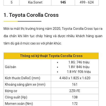
5
Kia Sonet
945
499 - 624
1. Toyota Corolla Cross
Mới ra mắt thị trường trong năm 2020, Toyota Corolla Cross tạo ra
địa chấn khi liên tục cháy hàng và được nhiều khách hàng quan
tâm dù giá ở mức cao so với phân khúc.
Thông số kỹ thuật Toyota Corolla Cross
1.8G: 746 triệu
Giá bán
1.8V: 846 triệu
1.8 HV: 936 triệu
Kích thước DxRxC (mm)
4.460 x 1.825 x 1.620
Khoảng sáng gầm xe (mm)
161
Động cơ
2ZR-FE
Công suất (Hp)
138
Momen xoắn (Nm)
172