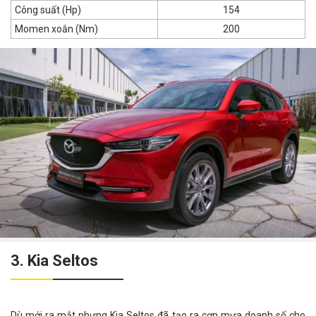
Công suất (Hp)
154
Momen xoắn (Nm)
200
3. Kia Seltos
Dù mới ra mắt nhưng Kia Seltos đã tạo ra cơn mưa doanh số cho