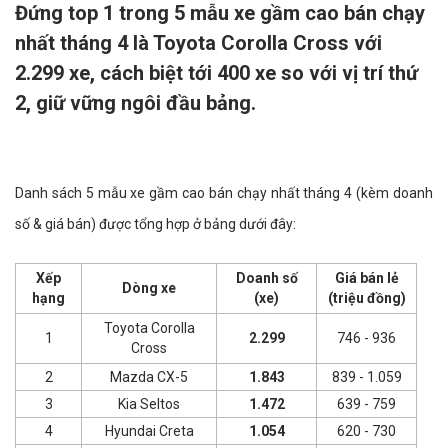
Đứng top 1 trong 5 mẫu xe gầm cao bán chạy
nhất tháng 4 là Toyota Corolla Cross với
2.299 xe, cách biệt tới 400 xe so với vị trí thứ
2, giữ vững ngôi đầu bảng.
Danh sách 5 mẫu xe gầm cao bán chạy nhất tháng 4 (kèm doanh
số & giá bán) được tổng hợp ở bảng dưới đây:
Xếp
Doanh số
Giá bán lẻ
Dòng xe
hạng
(xe)
(triệu đồng)
Toyota Corolla
1
2.299
746 - 936
Cross
2
Mazda CX-5
1.843
839 - 1.059
3
Kia Seltos
1.472
639 - 759
4
Hyundai Creta
1.054
620 - 730