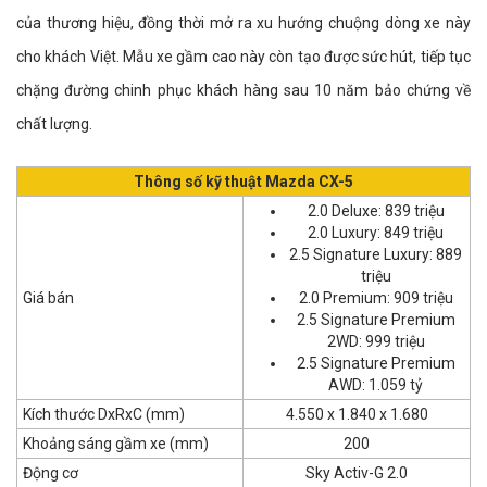
của thương hiệu, đồng thời mở ra xu hướng chuộng dòng xe này
cho khách Việt. Mẫu xe gầm cao này còn tạo được sức hút, tiếp tục
chặng đường chinh phục khách hàng sau 10 năm bảo chứng về
chất lượng.
Thông số kỹ thuật Mazda CX-5
2.0 Deluxe: 839 triệu
2.0 Luxury: 849 triệu
2.5 Signature Luxury: 889
triệu
Giá bán
2.0 Premium: 909 triệu
2.5 Signature Premium
2WD: 999 triệu
2.5 Signature Premium
AWD: 1.059 tỷ
Kích thước DxRxC (mm)
4.550 x 1.840 x 1.680
Khoảng sáng gầm xe (mm)
200
Động cơ
Sky Activ-G 2.0