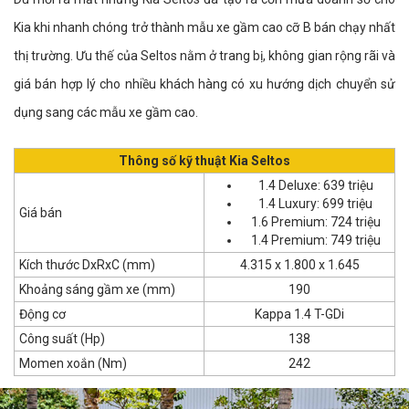
Kia khi nhanh chóng trở thành mẫu xe gầm cao cỡ B bán chạy nhất
thị trường. Ưu thế của Seltos nằm ở trang bị, không gian rộng rãi và
giá bán hợp lý cho nhiều khách hàng có xu hướng dịch chuyển sử
dụng sang các mẫu xe gầm cao.
Thông số kỹ thuật Kia Seltos
1.4 Deluxe: 639 triệu
1.4 Luxury: 699 triệu
Giá bán
1.6 Premium: 724 triệu
1.4 Premium: 749 triệu
Kích thước DxRxC (mm)
4.315 x 1.800 x 1.645
Khoảng sáng gầm xe (mm)
190
Động cơ
Kappa 1.4 T-GDi
Công suất (Hp)
138
Momen xoắn (Nm)
242