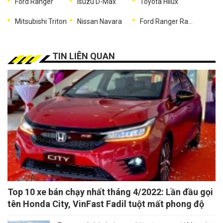
Ford Ranger
Isuzu D-Max
Toyota Hilux
Mitsubishi Triton
Nissan Navara
Ford Ranger Raptor
TIN LIÊN QUAN
Top 10 xe bán chạy nhất tháng 4/2022: Lần đầu gọi
tên Honda City, VinFast Fadil tuột mất phong độ