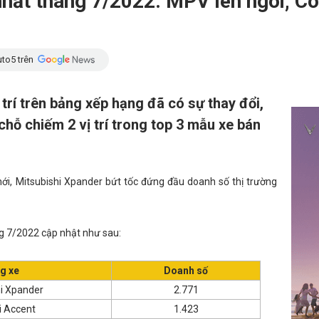
hất tháng 7/2022: MPV lên ngôi, Co
to5 trên
 trí trên bảng xếp hạng đã có sự thay đổi,
hỗ chiếm 2 vị trí trong top 3 mẫu xe bán
ới, Mitsubishi Xpander bứt tốc đứng đầu doanh số thị trường
g 7/2022 cập nhật như sau:
g xe
Doanh số
i Xpander
2.771
 Accent
1.423