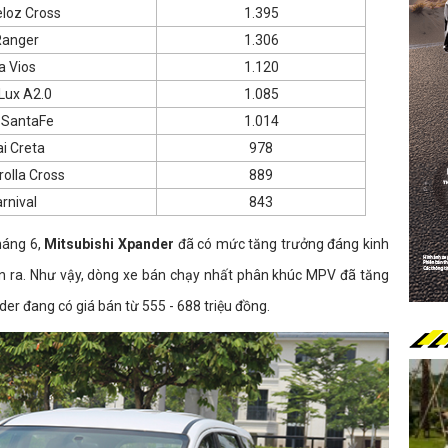
loz Cross
1.395
Ranger
1.306
a Vios
1.120
Lux A2.0
1.085
 SantaFe
1.014
i Creta
978
olla Cross
889
rnival
843
háng 6,
Mitsubishi Xpander
đã có mức tăng trưởng đáng kinh
án ra. Như vậy, dòng xe bán chạy nhất phân khúc MPV đã tăng
nder đang có giá bán từ 555 - 688 triệu đồng.