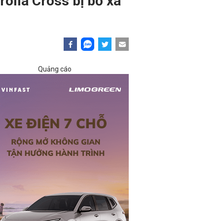
rolla Cross bị bỏ xa
Quảng cáo