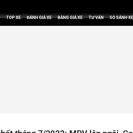
TOP XE
ĐÁNH GIÁ XE
BẢNG GIÁ XE
TƯ VẤN
SO SÁNH X