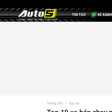
TIN TỨC
XE XANH
›
Trang chủ
Top xe