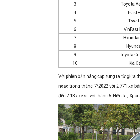
3
Toyota Ve
4
Ford 
5
Toyot
6
VinFast 
7
Hyundai
8
Hyunda
9
Toyota Cor
10
Kia Ca
Với phiên bản nâng cấp tung ra từ giữa t
ngạc trong tháng 7/2022 với 2.771 xe b
đến 2.187 xe so với tháng 6. Hiện tại, Xpa