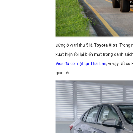
Đứng ở vị trí thứ 5 là
Toyota Vios
. Trong
xuất hiện rồi lại biến mất trong danh sá
Vios đã có mặt tại Thái Lan
, vì vậy rất c
gian tới.