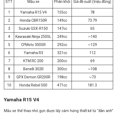
STT
Mẫu xe
Phân khối
Giá đề xuất (triệu đồng)
1
Yamaha R15 V4
155cc
78
2
Honda CBR150R
149cc
73.79
3
Suzuki GSX-R150
147cc
65
4
Kawasaki Ninja 250SL
249cc
~140
5
CFMoto 300SR
292cc
~129
6
Yamaha R3
321cc
112
7
KTM RC 200
200cc
69
8
Benelli 302R
300cc
~108
9
GPX Demon GR200R
198cc
~73
10
Honda Rebel 500
471cc
181.3
Yamaha R15 V4
Mẫu xe thể thao nhỏ gọn được lấy cảm hứng thiết kế từ “đàn anh”