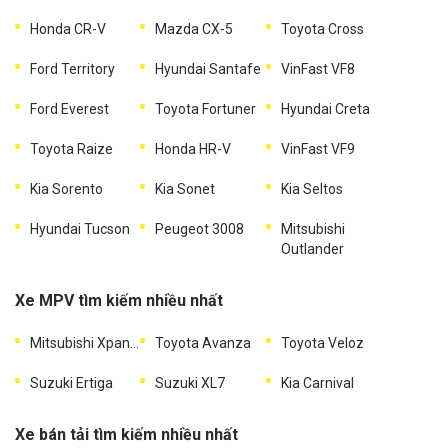
Honda CR-V
Mazda CX-5
Toyota Cross
Ford Territory
Hyundai Santafe
VinFast VF8
Ford Everest
Toyota Fortuner
Hyundai Creta
Toyota Raize
Honda HR-V
VinFast VF9
Kia Sorento
Kia Sonet
Kia Seltos
Hyundai Tucson
Peugeot 3008
Mitsubishi
Outlander
Xe MPV tìm kiếm nhiều nhất
Mitsubishi Xpander
Toyota Avanza
Toyota Veloz
Suzuki Ertiga
Suzuki XL7
Kia Carnival
Xe bán tải tìm kiếm nhiều nhất