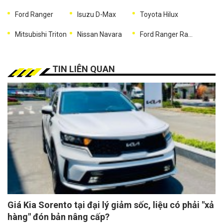
Ford Ranger
Isuzu D-Max
Toyota Hilux
Mitsubishi Triton
Nissan Navara
Ford Ranger Raptor
TIN LIÊN QUAN
Giá Kia Sorento tại đại lý giảm sốc, liệu có phải "xả
hàng" đón bản nâng cấp?