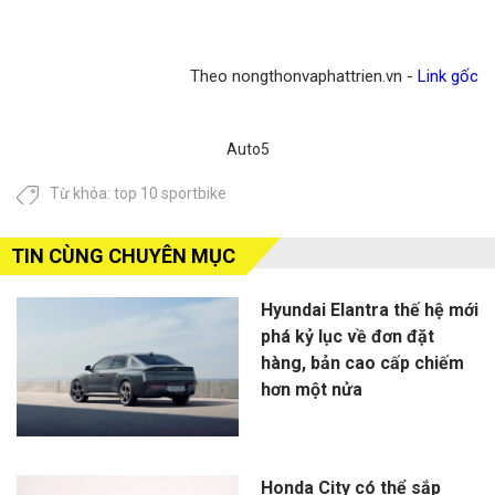
Theo nongthonvaphattrien.vn -
Link gốc
Auto5
Từ khóa:
top 10 sportbike
TIN CÙNG CHUYÊN MỤC
Hyundai Elantra thế hệ mới
phá kỷ lục về đơn đặt
hàng, bản cao cấp chiếm
hơn một nửa
Honda City có thể sắp