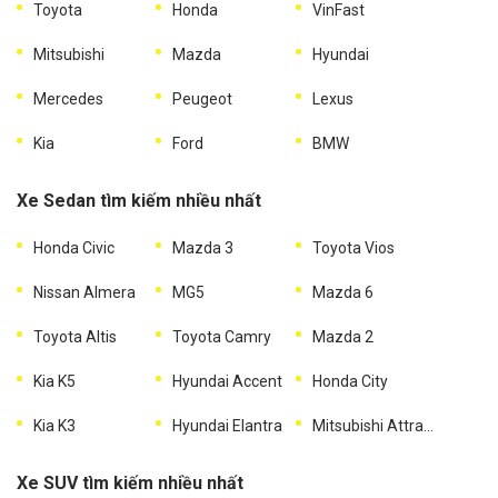
Toyota
Honda
VinFast
Mitsubishi
Mazda
Hyundai
Mercedes
Peugeot
Lexus
Kia
Ford
BMW
Xe Sedan tìm kiếm nhiều nhất
Honda Civic
Mazda 3
Toyota Vios
Nissan Almera
MG5
Mazda 6
Toyota Altis
Toyota Camry
Mazda 2
Kia K5
Hyundai Accent
Honda City
Kia K3
Hyundai Elantra
Mitsubishi Attrage
Xe SUV tìm kiếm nhiều nhất