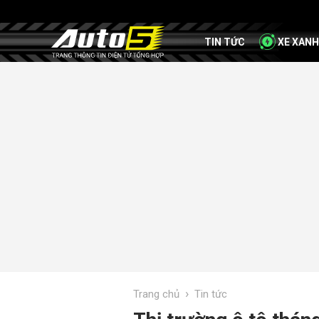
TIN TỨC
XE XANH
›
Trang chủ
Tin tức