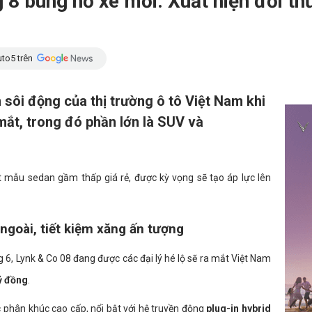
 8 bùng nổ xe mới: Xuất hiện đối thủ
to5 trên
 sôi động của thị trường ô tô Việt Nam khi
mắt, trong đó phần lớn là SUV và
t mẫu sedan gầm thấp giá rẻ, được kỳ vọng sẽ tạo áp lực lên
ngoài, tiết kiệm xăng ấn tượng
g 6, Lynk & Co 08 đang được các đại lý hé lộ sẽ ra mắt Việt Nam
tỷ đồng
.
phân khúc cao cấp, nổi bật với hệ truyền động
plug-in hybrid