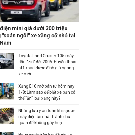
 điện mini giá dưới 300 triệu
 "soán ngôi" xe xăng cỡ nhỏ tại
 Nam
Toyota Land Cruiser 105 máy
dầu “zin” đời 2005: Huyền thoại
off-road được định giá ngang
xe mới
Xăng E10 mở bán từ hôm nay
1/8: Làm sao để biết xe bạn có
thể "ăn" loại xăng này?
Những lưu ý an toàn khi sạc xe
máy điện tại nhà: Tránh chủ
quan để không gây hoạ
Nguy cơ từ trào lưu độ pin xe