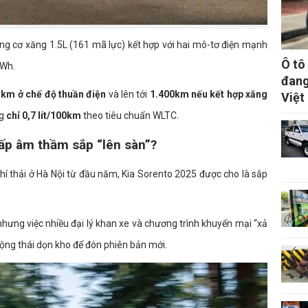
ộng cơ xăng 1.5L (161 mã lực) kết hợp với hai mô-tơ điện mạnh
Ô tô
kWh.
đang
km ở chế độ thuần điện
và lên tới
1.400km nếu kết hợp xăng
Việt
ng
chỉ 0,7 lít/100km
theo tiêu chuẩn WLTC.
ấp âm thầm sắp “lên sàn”?
khí thải ở Hà Nội từ đầu năm, Kia Sorento 2025 được cho là sắp
nhưng việc nhiều đại lý khan xe và chương trình khuyến mại “xả
động thái dọn kho để đón phiên bản mới.