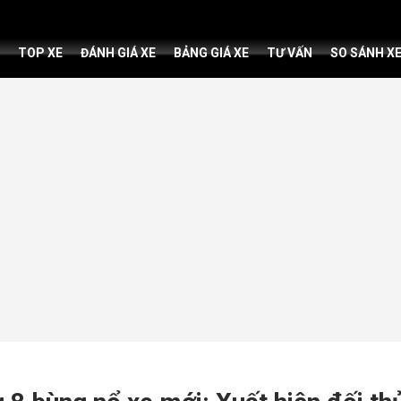
TOP XE
ĐÁNH GIÁ XE
BẢNG GIÁ XE
TƯ VẤN
SO SÁNH X