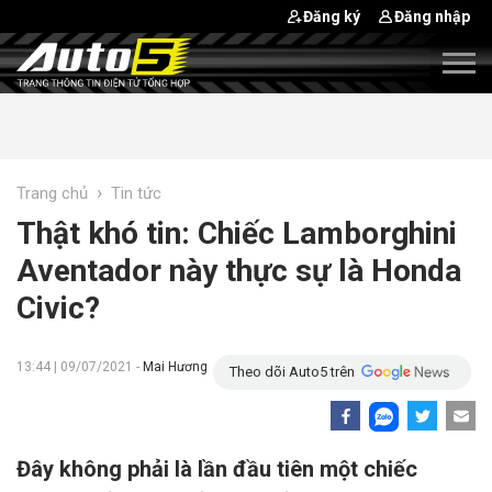
Đăng ký
Đăng nhập
›
Trang chủ
Tin tức
Thật khó tin: Chiếc Lamborghini
Aventador này thực sự là Honda
Civic?
13:44 | 09/07/2021 -
Mai Hương
Theo dõi Auto5 trên
Đây không phải là lần đầu tiên một chiếc