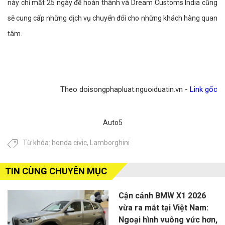
này chỉ mất 25 ngày để hoàn thành và Dream Customs India cũng
sẽ cung cấp những dịch vụ chuyển đổi cho những khách hàng quan
tâm.
Theo doisongphapluat.nguoiduatin.vn -
Link gốc
Auto5
Từ khóa:
honda civic
,
Lamborghini
TIN CÙNG CHUYÊN MỤC
Cận cảnh BMW X1 2026
vừa ra mắt tại Việt Nam:
Ngoại hình vuông vức hơn,