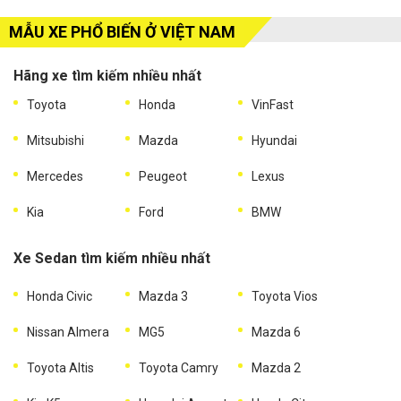
MẪU XE PHỔ BIẾN Ở VIỆT NAM
Hãng xe tìm kiếm nhiều nhất
Toyota
Honda
VinFast
Mitsubishi
Mazda
Hyundai
Mercedes
Peugeot
Lexus
Kia
Ford
BMW
Xe Sedan tìm kiếm nhiều nhất
Honda Civic
Mazda 3
Toyota Vios
Nissan Almera
MG5
Mazda 6
Toyota Altis
Toyota Camry
Mazda 2