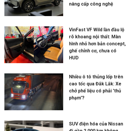
nâng cấp công nghệ
VinFast VF Wild lần đầu lộ
rõ khoang nội thất: Màn
hình nhỏ hơn bản concept,
ghế chỉnh cơ, chưa có
HUD
Nhiều ô tô thủng lốp trên
cao tốc qua Đắk Lắk: Xe
chở phế liệu có phải 'thủ
phạm'?
SUV điện hóa của Nissan
đi gần 2.000 km không