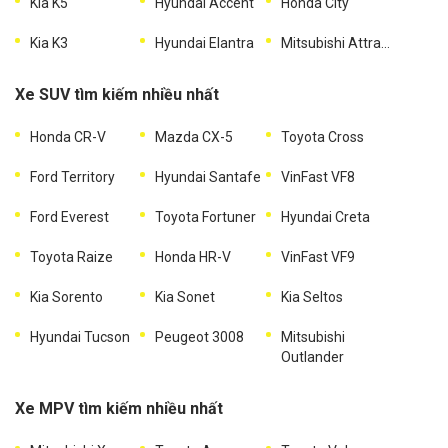
Kia K5
Hyundai Accent
Honda City
Kia K3
Hyundai Elantra
Mitsubishi Attrage
Xe SUV tìm kiếm nhiều nhất
Honda CR-V
Mazda CX-5
Toyota Cross
Ford Territory
Hyundai Santafe
VinFast VF8
Ford Everest
Toyota Fortuner
Hyundai Creta
Toyota Raize
Honda HR-V
VinFast VF9
Kia Sorento
Kia Sonet
Kia Seltos
Hyundai Tucson
Peugeot 3008
Mitsubishi
Outlander
Xe MPV tìm kiếm nhiều nhất