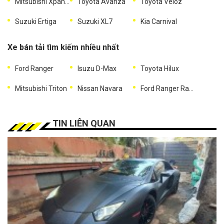
Mitsubishi Xpander
Toyota Avanza
Toyota Veloz
Suzuki Ertiga
Suzuki XL7
Kia Carnival
Xe bán tải tìm kiếm nhiều nhất
Ford Ranger
Isuzu D-Max
Toyota Hilux
Mitsubishi Triton
Nissan Navara
Ford Ranger Raptor
TIN LIÊN QUAN