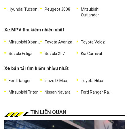
Hyundai Tucson
Peugeot 3008
Mitsubishi
Outlander
Xe MPV tìm kiếm nhiều nhất
Mitsubishi Xpander
Toyota Avanza
Toyota Veloz
Suzuki Ertiga
Suzuki XL7
Kia Carnival
Xe bán tải tìm kiếm nhiều nhất
Ford Ranger
Isuzu D-Max
Toyota Hilux
Mitsubishi Triton
Nissan Navara
Ford Ranger Raptor
TIN LIÊN QUAN