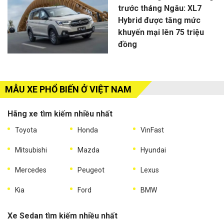
trước tháng Ngâu: XL7
Hybrid được tăng mức
khuyến mại lên 75 triệu
đồng
MẪU XE PHỔ BIẾN Ở VIỆT NAM
Hãng xe tìm kiếm nhiều nhất
Toyota
Honda
VinFast
Mitsubishi
Mazda
Hyundai
Mercedes
Peugeot
Lexus
Kia
Ford
BMW
Xe Sedan tìm kiếm nhiều nhất