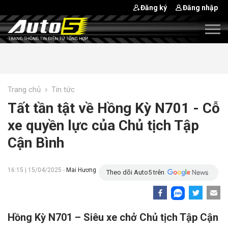
Đăng ký
Đăng nhập
›
Trang chủ
Tin tức
Tất tần tật về Hồng Kỳ N701 - Cỗ
xe quyền lực của Chủ tịch Tập
Cận Bình
16:15 | 15/04/2025 -
Mai Hương
Theo dõi Auto5 trên
Hồng Kỳ N701 – Siêu xe chở Chủ tịch Tập Cận