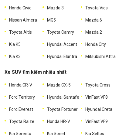
Honda Civic
Mazda 3
Toyota Vios
Nissan Almera
MG5
Mazda 6
Toyota Altis
Toyota Camry
Mazda 2
Kia K5
Hyundai Accent
Honda City
Kia K3
Hyundai Elantra
Mitsubishi Attrage
Xe SUV tìm kiếm nhiều nhất
Honda CR-V
Mazda CX-5
Toyota Cross
Ford Territory
Hyundai Santafe
VinFast VF8
Ford Everest
Toyota Fortuner
Hyundai Creta
Toyota Raize
Honda HR-V
VinFast VF9
Kia Sorento
Kia Sonet
Kia Seltos