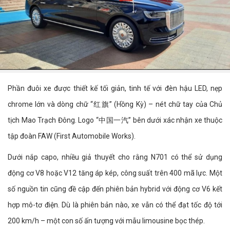
Phần đuôi xe được thiết kế tối giản, tinh tế với đèn hậu LED, nẹp
chrome lớn và dòng chữ “红旗” (Hồng Kỳ) – nét chữ tay của Chủ
tịch Mao Trạch Đông. Logo “中国一汽” bên dưới xác nhận xe thuộc
tập đoàn FAW (First Automobile Works).
Dưới nắp capo, nhiều giả thuyết cho rằng N701 có thể sử dụng
động cơ V8 hoặc V12 tăng áp kép, công suất trên 400 mã lực. Một
số nguồn tin cũng đề cập đến phiên bản hybrid với động cơ V6 kết
hợp mô-tơ điện. Dù là phiên bản nào, xe vẫn có thể đạt tốc độ tới
200 km/h – một con số ấn tượng với mẫu limousine bọc thép.