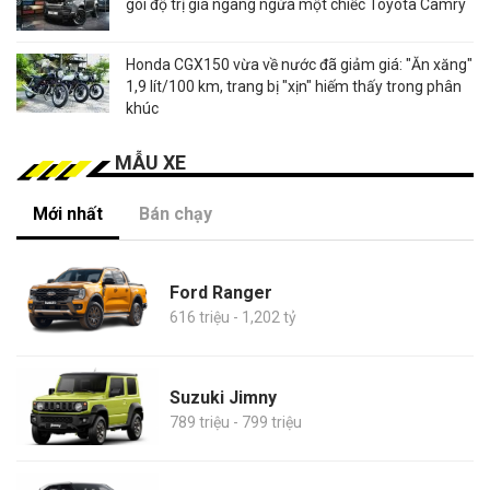
gói độ trị giá ngang ngửa một chiếc Toyota Camry
Honda CGX150 vừa về nước đã giảm giá: "Ăn xăng"
1,9 lít/100 km, trang bị "xịn" hiếm thấy trong phân
khúc
MẪU XE
Mới nhất
Bán chạy
Ford Ranger
616 triệu - 1,202 tỷ
Suzuki Jimny
789 triệu - 799 triệu