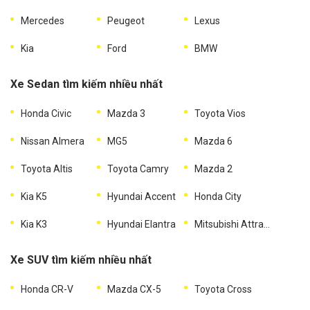
Mercedes
Peugeot
Lexus
Kia
Ford
BMW
Xe Sedan tìm kiếm nhiều nhất
Honda Civic
Mazda 3
Toyota Vios
Nissan Almera
MG5
Mazda 6
Toyota Altis
Toyota Camry
Mazda 2
Kia K5
Hyundai Accent
Honda City
Kia K3
Hyundai Elantra
Mitsubishi Attrage
Xe SUV tìm kiếm nhiều nhất
Honda CR-V
Mazda CX-5
Toyota Cross