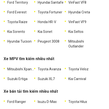
Ford Territory
Hyundai Santafe
VinFast VF8
Ford Everest
Toyota Fortuner
Hyundai Creta
Toyota Raize
Honda HR-V
VinFast VF9
Kia Sorento
Kia Sonet
Kia Seltos
Hyundai Tucson
Peugeot 3008
Mitsubishi
Outlander
Xe MPV tìm kiếm nhiều nhất
Mitsubishi Xpander
Toyota Avanza
Toyota Veloz
Suzuki Ertiga
Suzuki XL7
Kia Carnival
Xe bán tải tìm kiếm nhiều nhất
Ford Ranger
Isuzu D-Max
Toyota Hilux