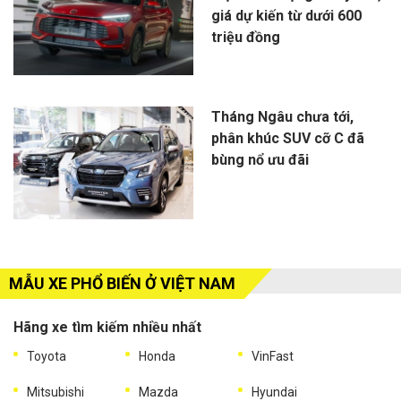
giá dự kiến từ dưới 600
triệu đồng
Tháng Ngâu chưa tới,
phân khúc SUV cỡ C đã
bùng nổ ưu đãi
MẪU XE PHỔ BIẾN Ở VIỆT NAM
Hãng xe tìm kiếm nhiều nhất
Toyota
Honda
VinFast
Mitsubishi
Mazda
Hyundai