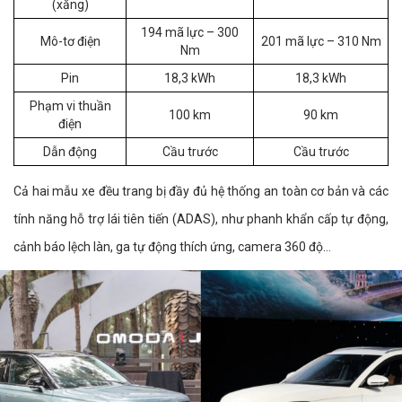
(xăng)
194 mã lực – 300
Mô-tơ điện
201 mã lực – 310 Nm
Nm
Pin
18,3 kWh
18,3 kWh
Phạm vi thuần
100 km
90 km
điện
Dẫn động
Cầu trước
Cầu trước
Cả hai mẫu xe đều trang bị đầy đủ hệ thống an toàn cơ bản và các
tính năng hỗ trợ lái tiên tiến (ADAS), như phanh khẩn cấp tự động,
cảnh báo lệch làn, ga tự động thích ứng, camera 360 độ…