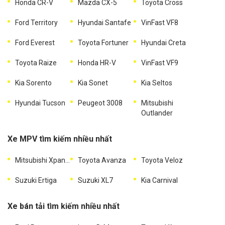
Honda CR-V
Mazda CX-5
Toyota Cross
Ford Territory
Hyundai Santafe
VinFast VF8
Ford Everest
Toyota Fortuner
Hyundai Creta
Toyota Raize
Honda HR-V
VinFast VF9
Kia Sorento
Kia Sonet
Kia Seltos
Hyundai Tucson
Peugeot 3008
Mitsubishi
Outlander
Xe MPV tìm kiếm nhiều nhất
Mitsubishi Xpander
Toyota Avanza
Toyota Veloz
Suzuki Ertiga
Suzuki XL7
Kia Carnival
Xe bán tải tìm kiếm nhiều nhất