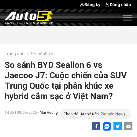
Đăng ký
Đăng nhập
›
Trang chủ
So sánh xe
So sánh BYD Sealion 6 vs
Jaecoo J7: Cuộc chiến của SUV
Trung Quốc tại phân khúc xe
hybrid cắm sạc ở Việt Nam?
14:55 | 08/05/2025 -
Mai Hương
Theo dõi Auto5 trên