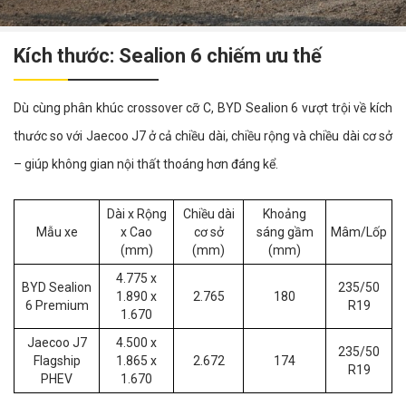
Kích thước: Sealion 6 chiếm ưu thế
Dù cùng phân khúc crossover cỡ C, BYD Sealion 6 vượt trội về kích
thước so với Jaecoo J7 ở cả chiều dài, chiều rộng và chiều dài cơ sở
– giúp không gian nội thất thoáng hơn đáng kể.
Dài x Rộng
Chiều dài
Khoảng
Mẫu xe
x Cao
cơ sở
sáng gầm
Mâm/Lốp
(mm)
(mm)
(mm)
4.775 x
BYD Sealion
235/50
1.890 x
2.765
180
6 Premium
R19
1.670
Jaecoo J7
4.500 x
235/50
Flagship
1.865 x
2.672
174
R19
PHEV
1.670