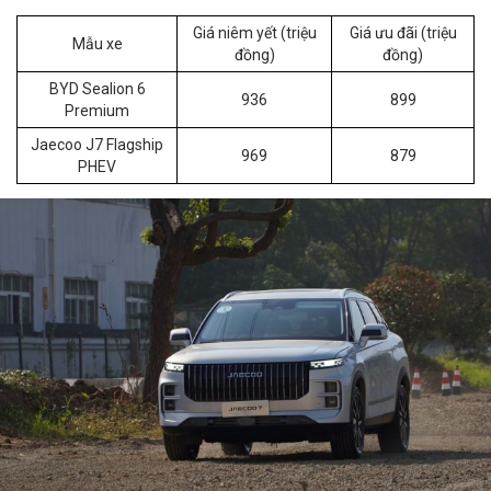
Giá niêm yết (triệu
Giá ưu đãi (triệu
Mẫu xe
đồng)
đồng)
BYD Sealion 6
936
899
Premium
Jaecoo J7 Flagship
969
879
PHEV