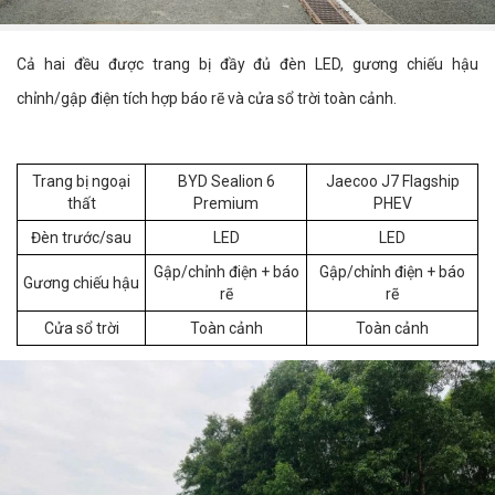
Cả hai đều được trang bị đầy đủ đèn LED, gương chiếu hậu
chỉnh/gập điện tích hợp báo rẽ và cửa sổ trời toàn cảnh.
Trang bị ngoại
BYD Sealion 6
Jaecoo J7 Flagship
thất
Premium
PHEV
Đèn trước/sau
LED
LED
Gập/chỉnh điện + báo
Gập/chỉnh điện + báo
Gương chiếu hậu
rẽ
rẽ
Cửa sổ trời
Toàn cảnh
Toàn cảnh