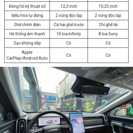
Đồng hồ kỹ thuật số
12,3 inch
10,25 inch
Điều hòa tự động
2 vùng độc lập
2 vùng độc lập
Ghế chỉnh điện
Cả hai ghế trước
Chỉ ghế lái
Hệ thống âm thanh
10 loa Infinity
8 loa Sony
Sạc không dây
Có
Có
Apple
Có
Có
CarPlay/Android Auto