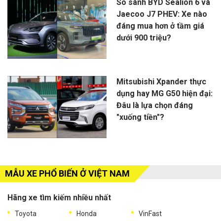
So sánh BYD Sealion 6 và
Jaecoo J7 PHEV: Xe nào
đáng mua hơn ở tầm giá
dưới 900 triệu?
Mitsubishi Xpander thực
dụng hay MG G50 hiện đại:
Đâu là lựa chọn đáng
"xuống tiền"?
MẪU XE PHỔ BIẾN Ở VIỆT NAM
Hãng xe tìm kiếm nhiều nhất
Toyota
Honda
VinFast