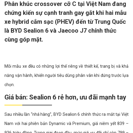
Phân khúc crossover cỡ C tại Việt Nam đang
chứng kiến sự cạnh tranh gay gắt khi hai mẫu
xe hybrid cắm sạc (PHEV) đến từ Trung Quốc
là BYD Sealion 6 và Jaecoo J7 chính thức
cùng góp mặt.
Mỗi mẫu xe đều có những lợi thế riêng về thiết kế, trang bị và khả
năng vận hành, khiến người tiêu dùng phân vân khi đứng trước lựa
chọn.
Giá bán: Sealion 6 rẻ hơn, ưu đãi mạnh tay
Sau nhiều lần “nhá hàng”, BYD Sealion 6 chính thức ra mắt tại Việt
Nam với hai phiên bản Dynamic và Premium, giá niêm yết 839 –
936 triệu đồng. Trong giai đoạn đầu, mức giá ưu đãi chỉ còn 799 –