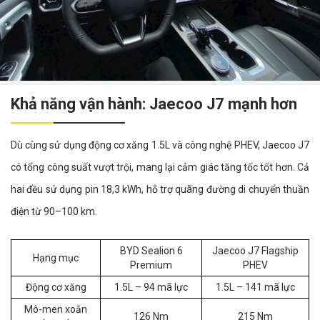
Khả năng vận hành: Jaecoo J7 mạnh hơn
Dù cùng sử dụng động cơ xăng 1.5L và công nghệ PHEV, Jaecoo J7
có tổng công suất vượt trội, mang lại cảm giác tăng tốc tốt hơn. Cả
hai đều sử dụng pin 18,3 kWh, hỗ trợ quãng đường di chuyển thuần
điện từ 90–100 km.
BYD Sealion 6
Jaecoo J7 Flagship
Hạng mục
Premium
PHEV
Động cơ xăng
1.5L – 94 mã lực
1.5L – 141 mã lực
Mô-men xoắn
126 Nm
215 Nm