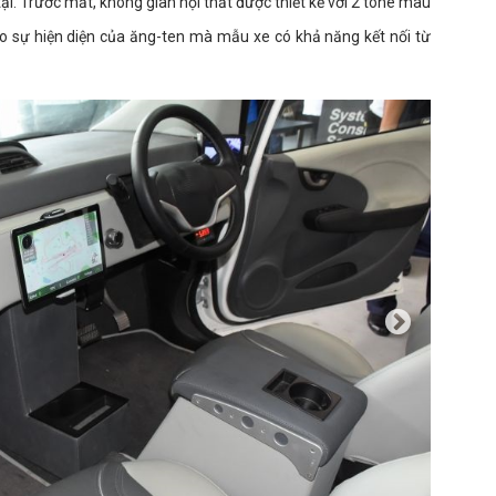
 tại. Trước mắt, không gian nội thất được thiết kế với 2 tone màu
ào sự hiện diện của ăng-ten mà mẫu xe có khả năng kết nối từ