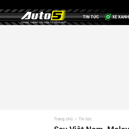
TIN TỨC
XE XANH
›
Trang chủ
Tin tức