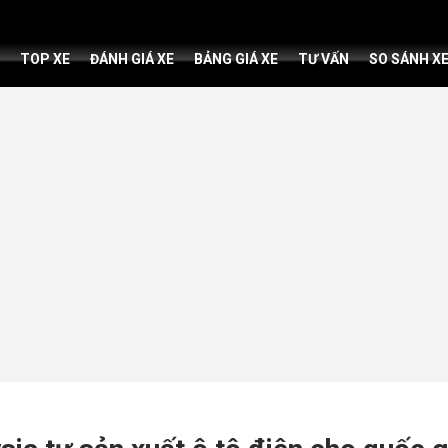
TOP XE
ĐÁNH GIÁ XE
BẢNG GIÁ XE
TƯ VẤN
SO SÁNH X