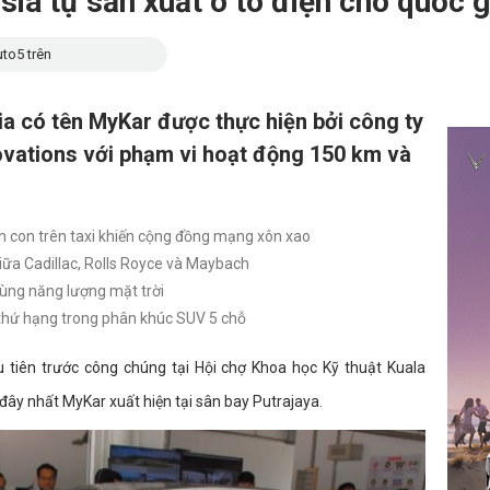
ia tự sản xuất ô tô điện cho quốc gi
to5 trên
ia có tên MyKar được thực hiện bởi công ty
ovations với phạm vi hoạt động 150 km và
n con trên taxi khiến cộng đồng mạng xôn xao
giữa Cadillac, Rolls Royce và Maybach
dùng năng lượng mặt trời
 thứ hạng trong phân khúc SUV 5 chỗ
u tiên trước công chúng tại Hội chợ Khoa học Kỹ thuật Kuala
ây nhất MyKar xuất hiện tại sân bay Putrajaya.