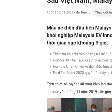
Sau Việt Nam, Malays
Theo dõi Au
15:55 | 01/04/2021 -
Mai Hương
Mẫu xe điện đầu tiên Malays
khởi nghiệp Malaysia EV Inn
thời gian sạc khoảng 3 giờ.
Thực hư câu chuyện bà mẹ trẻ để quê
Hongqi H9 - Xe Tàu với sự "pha trộn" 
Humble One - Chiếc xe điện đầu tiên 
Ford EcoSport 2023 quyết tâm lấy lại
Trên thực tế, MyKar đã xuất hiện lần đầ
Lumpur vào tháng 11 năm 2019. Lần gần đ