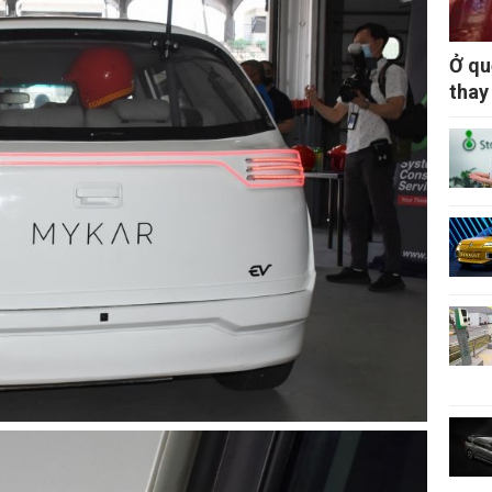
Ở qu
thay