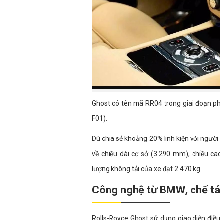
Ghost có tên mã RR04 trong giai đoạn p
F01).
Dù chia sẻ khoảng 20% linh kiện với ngư
về chiều dài cơ sở (3.290 mm), chiều c
lượng không tải của xe đạt 2.470 kg.
Công nghệ từ BMW, chế tá
Rolls-Royce Ghost sử dụng giao diện điều