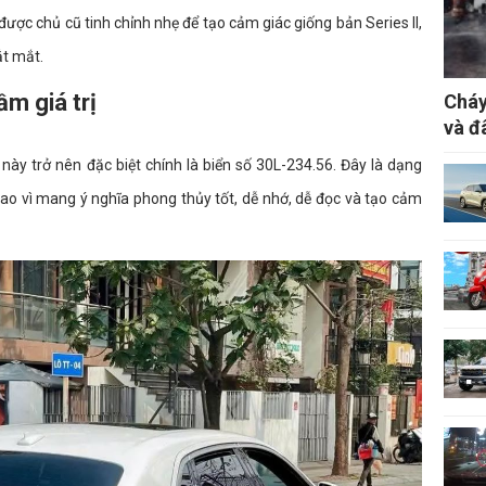
 được chủ cũ tinh chỉnh nhẹ để tạo cảm giác giống bản Series II,
ắt mắt.
ầm giá trị
Cháy
và đ
này trở nên đặc biệt chính là biển số 30L-234.56. Đây là dạng
 cao vì mang ý nghĩa phong thủy tốt, dễ nhớ, dễ đọc và tạo cảm