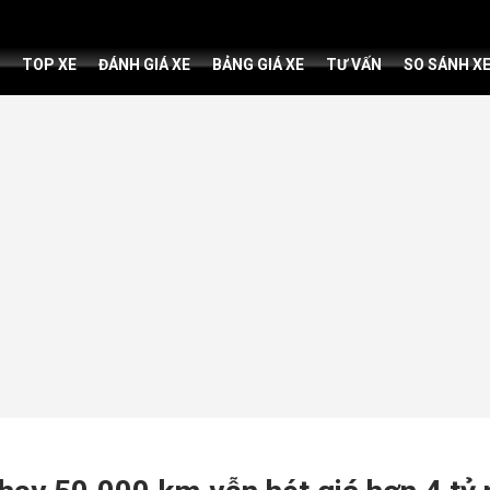
TOP XE
ĐÁNH GIÁ XE
BẢNG GIÁ XE
TƯ VẤN
SO SÁNH X