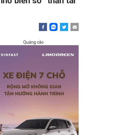
hờ biển số “thần tài
Quảng cáo