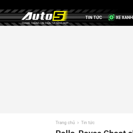
TIN TỨC
XE XANH
›
Trang chủ
Tin tức