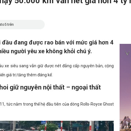
ạy 50.000 km vẫn hét giá hơn 4 tỷ n
to5 trên
i đầu đang được rao bán với mức giá hơn 4
hiều người yêu xe không khỏi chú ý.
mẫu xe siêu sang vẫn giữ được nét đẳng cấp nguyên bản, cộng
ến giá trị tăng thêm đáng kể.
oi giữ nguyên nội thất – ngoại thất
1, tức nằm trong thế hệ đầu tiên của dòng Rolls-Royce Ghost