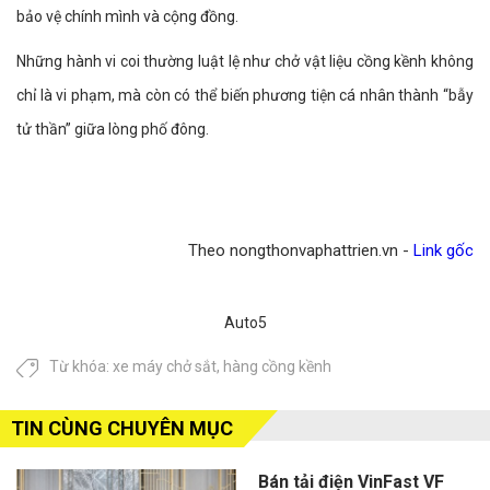
bảo vệ chính mình và cộng đồng.
Những hành vi coi thường luật lệ như chở vật liệu cồng kềnh không
chỉ là vi phạm, mà còn có thể biến phương tiện cá nhân thành “bẫy
tử thần” giữa lòng phố đông.
Theo nongthonvaphattrien.vn -
Link gốc
Auto5
Từ khóa:
xe máy chở sắt
,
hàng cồng kềnh
TIN CÙNG CHUYÊN MỤC
Bán tải điện VinFast VF