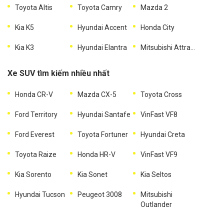
Toyota Altis
Toyota Camry
Mazda 2
Kia K5
Hyundai Accent
Honda City
Kia K3
Hyundai Elantra
Mitsubishi Attrage
Xe SUV tìm kiếm nhiều nhất
Honda CR-V
Mazda CX-5
Toyota Cross
Ford Territory
Hyundai Santafe
VinFast VF8
Ford Everest
Toyota Fortuner
Hyundai Creta
Toyota Raize
Honda HR-V
VinFast VF9
Kia Sorento
Kia Sonet
Kia Seltos
Hyundai Tucson
Peugeot 3008
Mitsubishi
Outlander