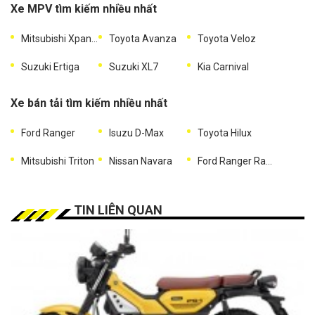
Xe MPV tìm kiếm nhiều nhất
Mitsubishi Xpander
Toyota Avanza
Toyota Veloz
Suzuki Ertiga
Suzuki XL7
Kia Carnival
Xe bán tải tìm kiếm nhiều nhất
Ford Ranger
Isuzu D-Max
Toyota Hilux
Mitsubishi Triton
Nissan Navara
Ford Ranger Raptor
TIN LIÊN QUAN