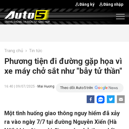
Đăng ký
Đăng nhập
›
Trang chủ
Tin tức
Phương tiện đi đường gặp họa vì
xe máy chở sắt như "bẫy tử thần"
16:40 | 09/07/2025 -
Mai Hương
Theo dõi Auto5 trên
Một tình huống giao thông nguy hiểm đã xảy
ra vào ngày 7/7 tại đường Nguyễn Xiển (Hà