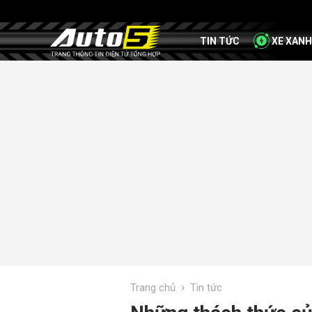
TIN TỨC
XE XANH
›
Trang chủ
Tin tức