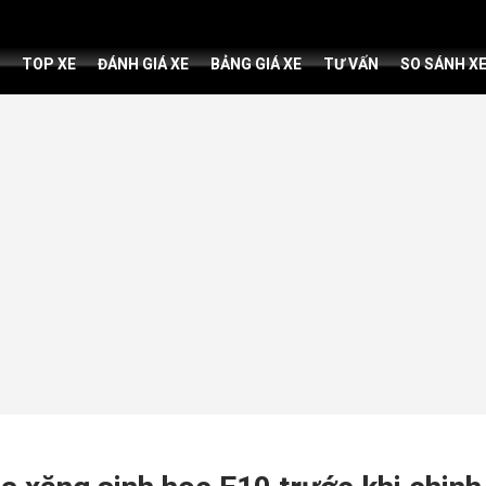
TOP XE
ĐÁNH GIÁ XE
BẢNG GIÁ XE
TƯ VẤN
SO SÁNH X