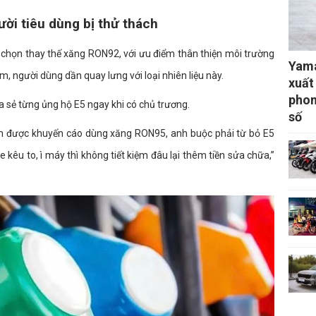
ười tiêu dùng bị thử thách
 chọn thay thế xăng RON92, với ưu điểm thân thiện môi trường
Yama
m, người dùng dần quay lưng với loại nhiên liệu này.
xuất
phon
a sẻ từng ủng hộ E5 ngay khi có chủ trương.
số
vốn được khuyến cáo dùng xăng RON95, anh buộc phải từ bỏ E5
kêu to, ì máy thì không tiết kiệm đâu lại thêm tiền sửa chữa,”