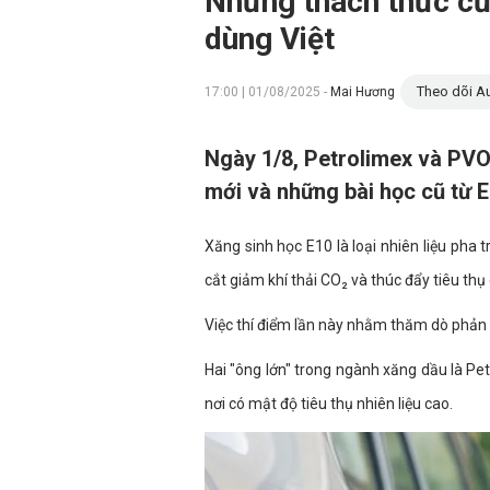
Những thách thức của
dùng Việt
Theo dõi Au
17:00 | 01/08/2025 -
Mai Hương
Ngày 1/8, Petrolimex và PVOI
mới và những bài học cũ từ E
Xăng sinh học E10 là loại nhiên liệu ph
cắt giảm khí thải CO₂ và thúc đẩy tiêu th
Việc thí điểm lần này nhằm thăm dò phản 
Hai "ông lớn" trong ngành xăng dầu là Pet
nơi có mật độ tiêu thụ nhiên liệu cao.