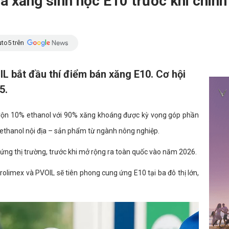
 xăng sinh học E10 trước khi chinh
to5 trên
L bắt đầu thí điểm bán xăng E10. Cơ hội
5.
a trộn 10% ethanol với 90% xăng khoáng được kỳ vọng góp phần
ụ ethanol nội địa – sản phẩm từ ngành nông nghiệp.
ứng thị trường, trước khi mở rộng ra toàn quốc vào năm 2026.
rolimex và PVOIL sẽ tiên phong cung ứng E10 tại ba đô thị lớn,