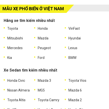
MẪU XE PHỔ BIẾN Ở VIỆT NAM
Hãng xe tìm kiếm nhiều nhất
Toyota
Honda
VinFast
Mitsubishi
Mazda
Hyundai
Mercedes
Peugeot
Lexus
Kia
Ford
BMW
Xe Sedan tìm kiếm nhiều nhất
Honda Civic
Mazda 3
Toyota Vios
Nissan Almera
MG5
Mazda 6
Toyota Altis
Toyota Camry
Mazda 2