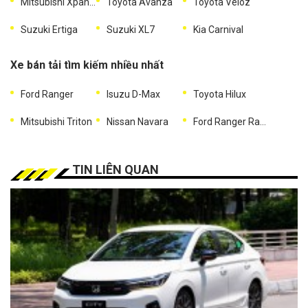
Mitsubishi Xpander
Toyota Avanza
Toyota Veloz
Suzuki Ertiga
Suzuki XL7
Kia Carnival
Xe bán tải tìm kiếm nhiều nhất
Ford Ranger
Isuzu D-Max
Toyota Hilux
Mitsubishi Triton
Nissan Navara
Ford Ranger Raptor
TIN LIÊN QUAN