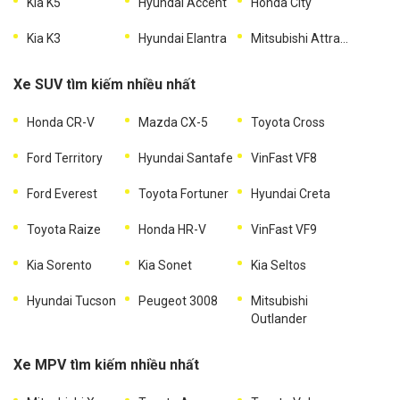
Kia K5
Hyundai Accent
Honda City
Kia K3
Hyundai Elantra
Mitsubishi Attrage
Xe SUV tìm kiếm nhiều nhất
Honda CR-V
Mazda CX-5
Toyota Cross
Ford Territory
Hyundai Santafe
VinFast VF8
Ford Everest
Toyota Fortuner
Hyundai Creta
Toyota Raize
Honda HR-V
VinFast VF9
Kia Sorento
Kia Sonet
Kia Seltos
Hyundai Tucson
Peugeot 3008
Mitsubishi
Outlander
Xe MPV tìm kiếm nhiều nhất