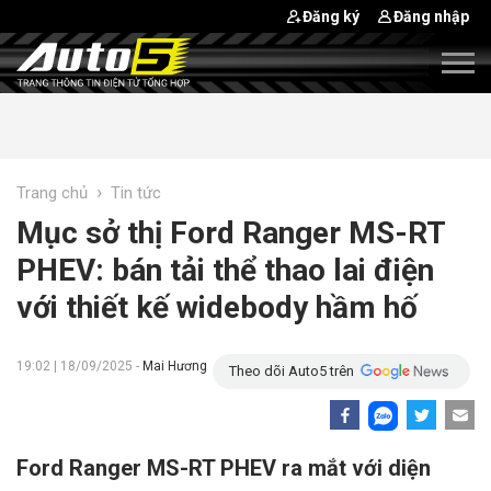
Đăng ký
Đăng nhập
›
Trang chủ
Tin tức
Mục sở thị Ford Ranger MS-RT
PHEV: bán tải thể thao lai điện
với thiết kế widebody hầm hố
19:02 | 18/09/2025 -
Mai Hương
Theo dõi Auto5 trên
Ford Ranger MS-RT PHEV ra mắt với diện