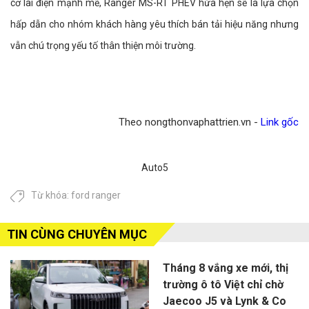
cơ lai điện mạnh mẽ, Ranger MS-RT PHEV hứa hẹn sẽ là lựa chọn
hấp dẫn cho nhóm khách hàng yêu thích bán tải hiệu năng nhưng
vẫn chú trọng yếu tố thân thiện môi trường.
Theo nongthonvaphattrien.vn -
Link gốc
Auto5
Từ khóa:
ford ranger
TIN CÙNG CHUYÊN MỤC
Tháng 8 vắng xe mới, thị
trường ô tô Việt chỉ chờ
Jaecoo J5 và Lynk & Co