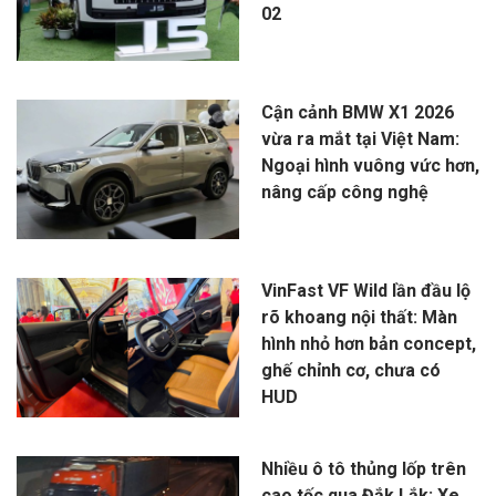
02
Cận cảnh BMW X1 2026
vừa ra mắt tại Việt Nam:
Ngoại hình vuông vức hơn,
nâng cấp công nghệ
VinFast VF Wild lần đầu lộ
rõ khoang nội thất: Màn
hình nhỏ hơn bản concept,
ghế chỉnh cơ, chưa có
HUD
Nhiều ô tô thủng lốp trên
cao tốc qua Đắk Lắk: Xe