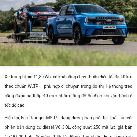
Xe trang bị pin 11,8 kWh, có khả năng chạy thuần điện tối đa 40 km
theo chuẩn WLTP – phù hợp di chuyển trong đô thị. Hệ thống treo
cũng được hạ thấp 40 mm nhằm tăng độ ổn định khi vận hành ở
tốc độ cao.
Hiện tại, Ford Ranger MS-RT đang được phân phối tại Thái Lan với
phiên bản động cơ diesel V6 3.0L, công suất 250 mã lực, giá bán
1.749.000 baht (khoảng 1,45 tỷ đồng). Tuy nhiên, Ford chưa xác