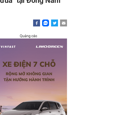
e đua" tại Đông Nam
Quảng cáo