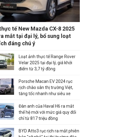
thực tế New Mazda CX-8 2025
a mắt tại đại lý, bổ sung loạt
 ích đáng chú ý
Loạt ảnh thực tế Range Rover
Velar 2025 tại đại lý, giá khởi
điểm từ 3,7 tỷ đồng
Porsche Macan EV 2024 rục
rịch chào sân thị trường Việt,
tăng tốc nhanh như siêu xe
Đàn anh của Haval H6 ra mắt
thế hệ mới với mức giá quy đổi
chỉ từ 817 triệu đồng
BYD Atto3 rục rịch ra mắt phiên
bản "cỡ nhỏ" tại thị trường đặc