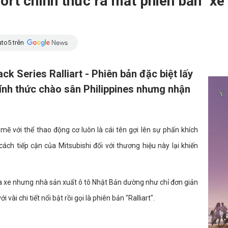
ort chính thức ra mắt phiên bản "x
to5 trên
ck Series Ralliart - Phiên bản đặc biệt lấy
nh thức chào sân Philippines nhưng nhận
 mẽ với thể thao động cơ luôn là cái tên gợi lên sự phấn khích
cách tiếp cận của Mitsubishi đối với thương hiệu này lại khiến
 đua xe nhưng nhà sản xuất ô tô Nhật Bản dường như chỉ đơn giản
vài chi tiết nổi bật rồi gọi là phiên bản "Ralliart".