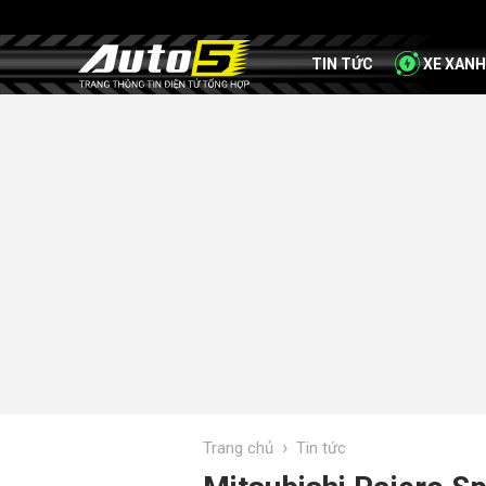
TIN TỨC
XE XANH
›
Trang chủ
Tin tức