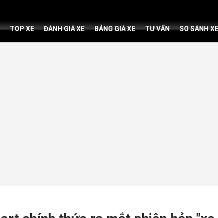
TOP XE
ĐÁNH GIÁ XE
BẢNG GIÁ XE
TƯ VẤN
SO SÁNH X