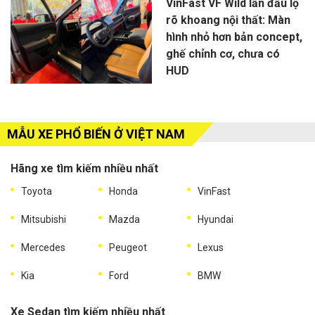
VinFast VF Wild lần đầu lộ
rõ khoang nội thất: Màn
hình nhỏ hơn bản concept,
ghế chỉnh cơ, chưa có
HUD
MẪU XE PHỔ BIẾN Ở VIỆT NAM
Hãng xe tìm kiếm nhiều nhất
Toyota
Honda
VinFast
Mitsubishi
Mazda
Hyundai
Mercedes
Peugeot
Lexus
Kia
Ford
BMW
Xe Sedan tìm kiếm nhiều nhất