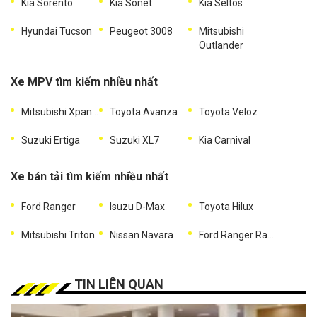
Kia Sorento
Kia Sonet
Kia Seltos
Hyundai Tucson
Peugeot 3008
Mitsubishi
Outlander
Xe MPV tìm kiếm nhiều nhất
Mitsubishi Xpander
Toyota Avanza
Toyota Veloz
Suzuki Ertiga
Suzuki XL7
Kia Carnival
Xe bán tải tìm kiếm nhiều nhất
Ford Ranger
Isuzu D-Max
Toyota Hilux
Mitsubishi Triton
Nissan Navara
Ford Ranger Raptor
TIN LIÊN QUAN