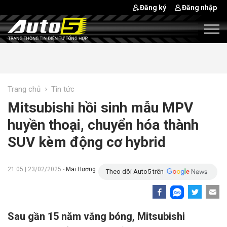
Đăng ký
Đăng nhập
›
Trang chủ
Tin tức
Mitsubishi hồi sinh mẫu MPV
huyền thoại, chuyển hóa thành
SUV kèm động cơ hybrid
21:05 | 23/02/2025 -
Mai Hương
Theo dõi Auto5 trên
Sau gần 15 năm vắng bóng, Mitsubishi