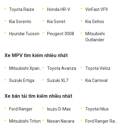
Toyota Raize
Honda HR-V
VinFast VF9
Kia Sorento
Kia Sonet
Kia Seltos
Hyundai Tucson
Peugeot 3008
Mitsubishi
Outlander
Xe MPV tìm kiếm nhiều nhất
Mitsubishi Xpander
Toyota Avanza
Toyota Veloz
Suzuki Ertiga
Suzuki XL7
Kia Carnival
Xe bán tải tìm kiếm nhiều nhất
Ford Ranger
Isuzu D-Max
Toyota Hilux
Mitsubishi Triton
Nissan Navara
Ford Ranger Raptor