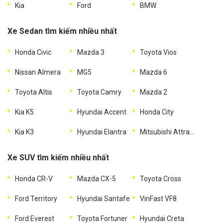
Kia
Ford
BMW
Xe Sedan tìm kiếm nhiều nhất
Honda Civic
Mazda 3
Toyota Vios
Nissan Almera
MG5
Mazda 6
Toyota Altis
Toyota Camry
Mazda 2
Kia K5
Hyundai Accent
Honda City
Kia K3
Hyundai Elantra
Mitsubishi Attrage
Xe SUV tìm kiếm nhiều nhất
Honda CR-V
Mazda CX-5
Toyota Cross
Ford Territory
Hyundai Santafe
VinFast VF8
Ford Everest
Toyota Fortuner
Hyundai Creta