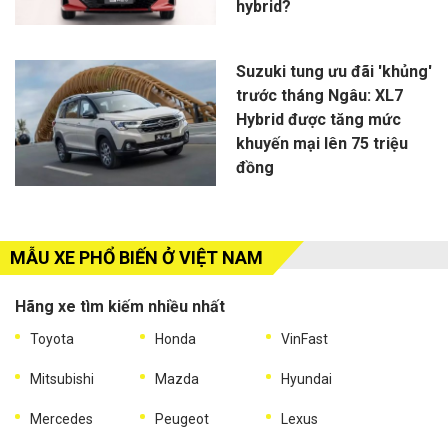
hybrid?
Suzuki tung ưu đãi 'khủng'
trước tháng Ngâu: XL7
Hybrid được tăng mức
khuyến mại lên 75 triệu
đồng
MẪU XE PHỔ BIẾN Ở VIỆT NAM
Hãng xe tìm kiếm nhiều nhất
Toyota
Honda
VinFast
Mitsubishi
Mazda
Hyundai
Mercedes
Peugeot
Lexus