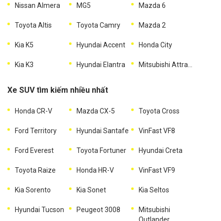
Nissan Almera
MG5
Mazda 6
Toyota Altis
Toyota Camry
Mazda 2
Kia K5
Hyundai Accent
Honda City
Kia K3
Hyundai Elantra
Mitsubishi Attrage
Xe SUV tìm kiếm nhiều nhất
Honda CR-V
Mazda CX-5
Toyota Cross
Ford Territory
Hyundai Santafe
VinFast VF8
Ford Everest
Toyota Fortuner
Hyundai Creta
Toyota Raize
Honda HR-V
VinFast VF9
Kia Sorento
Kia Sonet
Kia Seltos
Hyundai Tucson
Peugeot 3008
Mitsubishi
Outlander