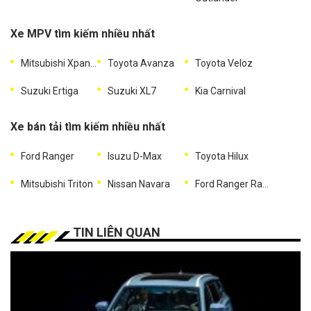
Xe MPV tìm kiếm nhiều nhất
Mitsubishi Xpander
Toyota Avanza
Toyota Veloz
Suzuki Ertiga
Suzuki XL7
Kia Carnival
Xe bán tải tìm kiếm nhiều nhất
Ford Ranger
Isuzu D-Max
Toyota Hilux
Mitsubishi Triton
Nissan Navara
Ford Ranger Raptor
TIN LIÊN QUAN