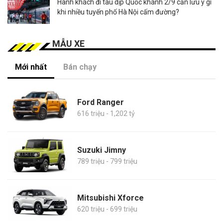
Hành khách đi tàu dịp Quốc khánh 2/9 cần lưu ý gì
khi nhiều tuyến phố Hà Nội cấm đường?
MẪU XE
Mới nhất
Bán chạy
Ford Ranger
616 triệu - 1,202 tỷ
Suzuki Jimny
789 triệu - 799 triệu
Mitsubishi Xforce
620 triệu - 699 triệu