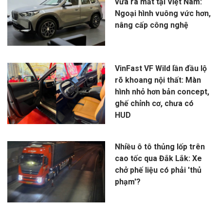
vừa ra mắt tại Việt Nam:
Ngoại hình vuông vức hơn,
nâng cấp công nghệ
VinFast VF Wild lần đầu lộ
rõ khoang nội thất: Màn
hình nhỏ hơn bản concept,
ghế chỉnh cơ, chưa có
HUD
Nhiều ô tô thủng lốp trên
cao tốc qua Đắk Lắk: Xe
chở phế liệu có phải 'thủ
phạm'?