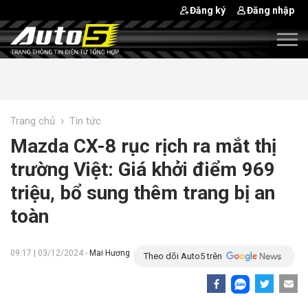
Đăng ký
Đăng nhập
›
Trang chủ
Tin tức
Mazda CX-8 rục rịch ra mắt thị
trường Việt: Giá khởi điểm 969
triệu, bổ sung thêm trang bị an
toàn
09:17 | 03/12/2024 -
Mai Hương
Theo dõi Auto5 trên