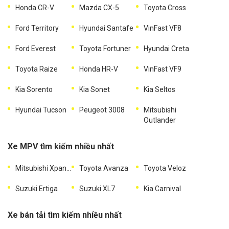
Honda CR-V
Mazda CX-5
Toyota Cross
Ford Territory
Hyundai Santafe
VinFast VF8
Ford Everest
Toyota Fortuner
Hyundai Creta
Toyota Raize
Honda HR-V
VinFast VF9
Kia Sorento
Kia Sonet
Kia Seltos
Hyundai Tucson
Peugeot 3008
Mitsubishi
Outlander
Xe MPV tìm kiếm nhiều nhất
Mitsubishi Xpander
Toyota Avanza
Toyota Veloz
Suzuki Ertiga
Suzuki XL7
Kia Carnival
Xe bán tải tìm kiếm nhiều nhất