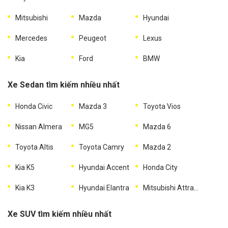
Mitsubishi
Mazda
Hyundai
Mercedes
Peugeot
Lexus
Kia
Ford
BMW
Xe Sedan tìm kiếm nhiều nhất
Honda Civic
Mazda 3
Toyota Vios
Nissan Almera
MG5
Mazda 6
Toyota Altis
Toyota Camry
Mazda 2
Kia K5
Hyundai Accent
Honda City
Kia K3
Hyundai Elantra
Mitsubishi Attrage
Xe SUV tìm kiếm nhiều nhất