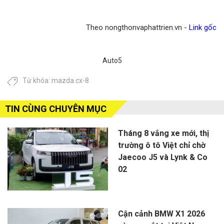
Theo nongthonvaphattrien.vn -
Link gốc
Auto5
Từ khóa:
mazda cx-8
TIN CÙNG CHUYÊN MỤC
Tháng 8 vắng xe mới, thị
trường ô tô Việt chỉ chờ
Jaecoo J5 và Lynk & Co
02
Cận cảnh BMW X1 2026