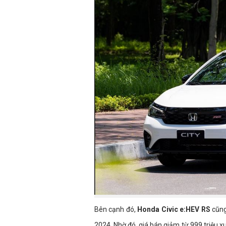
Bên cạnh đó,
Honda Civic e:HEV RS
cũng
2024. Nhờ đó, giá bán giảm từ 999 triệu x