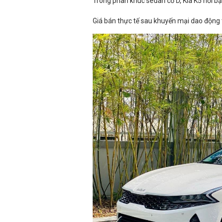
Trong phân khúc sedan cỡ D, Kia K5 nổi bậ
Giá bán thực tế sau khuyến mại dao động từ