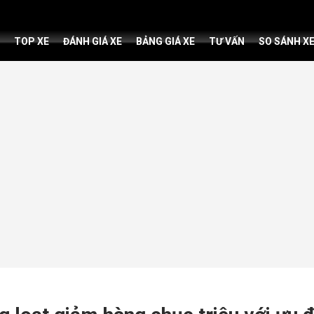
TOP XE
ĐÁNH GIÁ XE
BẢNG GIÁ XE
TƯ VẤN
SO SÁNH X