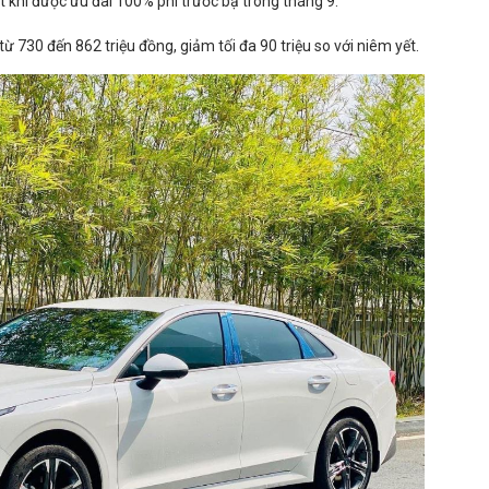
t khi được ưu đãi 100% phí trước bạ trong tháng 9.
 730 đến 862 triệu đồng, giảm tối đa 90 triệu so với niêm yết.