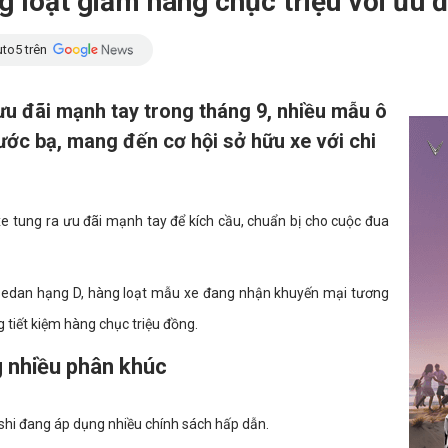
 loạt giảm hàng chục triệu với ưu đ
to5 trên
ưu đãi mạnh tay trong tháng 9, nhiều mẫu ô
rước bạ, mang đến cơ hội sở hữu xe với chi
e tung ra ưu đãi mạnh tay để kích cầu, chuẩn bị cho cuộc đua
sedan hạng D, hàng loạt mẫu xe đang nhận khuyến mại tương
 tiết kiệm hàng chục triệu đồng.
ng nhiều phân khúc
shi đang áp dụng nhiều chính sách hấp dẫn.