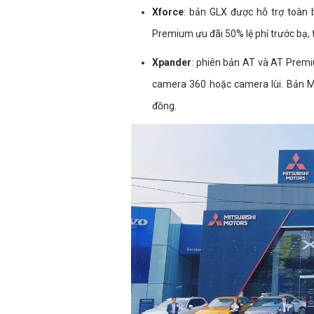
Xforce
: bản GLX được hỗ trợ toàn 
Premium ưu đãi 50% lệ phí trước bạ, t
Xpander
: phiên bản AT và AT Prem
camera 360 hoặc camera lùi. Bản MT 
đồng.