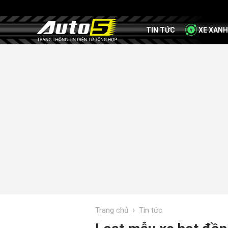
TIN TỨC
XE XANH
›
Trang chủ
Tin tức