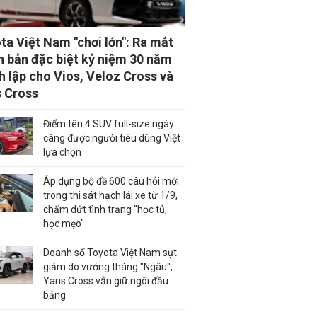
ta Việt Nam "chơi lớn": Ra mắt
n bản đặc biệt kỷ niệm 30 năm
h lập cho Vios, Veloz Cross và
s Cross
Điểm tên 4 SUV full-size ngày
càng được người tiêu dùng Việt
lựa chọn
Áp dụng bộ đề 600 câu hỏi mới
trong thi sát hạch lái xe từ 1/9,
chấm dứt tình trạng "học tủ,
học mẹo"
Doanh số Toyota Việt Nam sụt
giảm do vướng tháng "Ngâu",
Yaris Cross vẫn giữ ngôi đầu
bảng