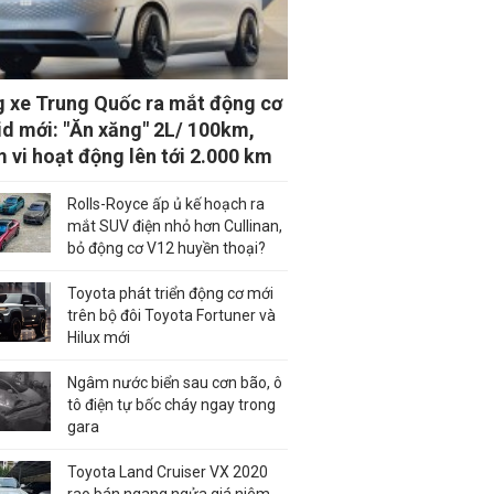
 xe Trung Quốc ra mắt động cơ
id mới: "Ăn xăng" 2L/ 100km,
 vi hoạt động lên tới 2.000 km
Rolls-Royce ấp ủ kế hoạch ra
mắt SUV điện nhỏ hơn Cullinan,
bỏ động cơ V12 huyền thoại?
Toyota phát triển động cơ mới
trên bộ đôi Toyota Fortuner và
Hilux mới
Ngâm nước biển sau cơn bão, ô
tô điện tự bốc cháy ngay trong
gara
Toyota Land Cruiser VX 2020
rao bán ngang ngửa giá niêm