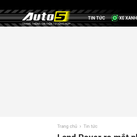
TIN TỨC
XE XANH
›
Trang chủ
Tin tức