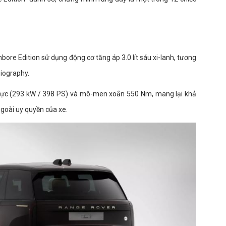
re Edition sử dụng động cơ tăng áp 3.0 lít sáu xi-lanh, tương
iography.
lực (293 kW / 398 PS) và mô-men xoắn 550 Nm, mang lại khả
goài uy quyền của xe.