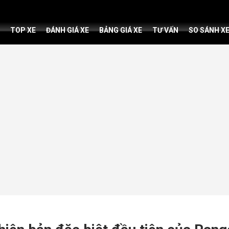
TOP XE
ĐÁNH GIÁ XE
BẢNG GIÁ XE
TƯ VẤN
SO SÁNH X