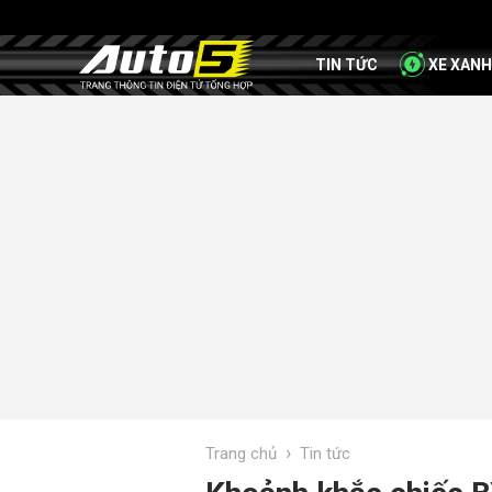
TIN TỨC
XE XANH
›
Trang chủ
Tin tức