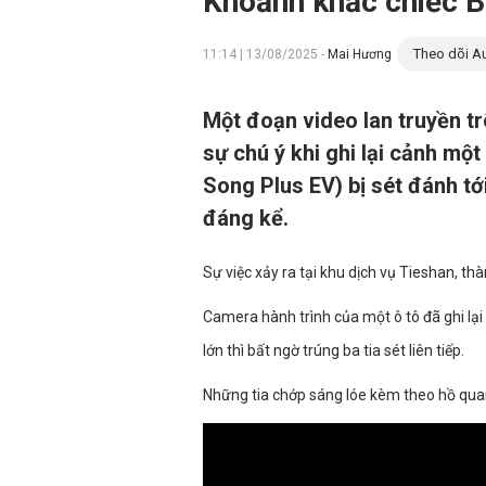
Khoảnh khắc chiếc BY
Theo dõi Au
11:14 | 13/08/2025 -
Mai Hương
Một đoạn video lan truyền t
sự chú ý khi ghi lại cảnh một
Song Plus EV) bị sét đánh tới
đáng kể.
Sự việc xảy ra tại khu dịch vụ Tieshan, th
Camera hành trình của một ô tô đã ghi lạ
lớn thì bất ngờ trúng ba tia sét liên tiếp.
Những tia chớp sáng lóe kèm theo hồ quang