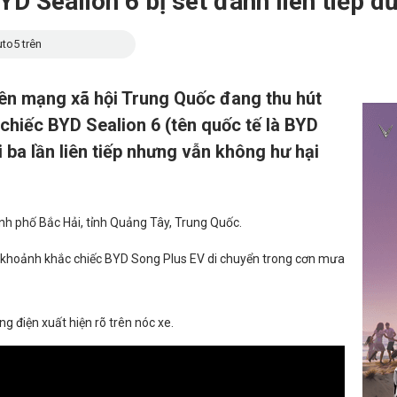
D Sealion 6 bị sét đánh liên tiếp 
to5 trên
rên mạng xã hội Trung Quốc đang thu hút
 chiếc BYD Sealion 6 (tên quốc tế là BYD
 ba lần liên tiếp nhưng vẫn không hư hại
ành phố Bắc Hải, tỉnh Quảng Tây, Trung Quốc.
i khoảnh khắc chiếc BYD Song Plus EV di chuyển trong cơn mưa
 điện xuất hiện rõ trên nóc xe.