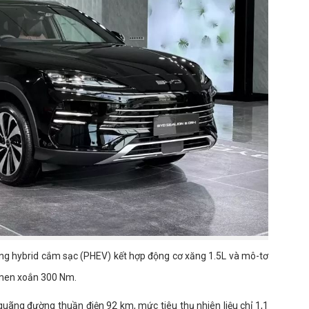
ộng hybrid cắm sạc (PHEV) kết hợp động cơ xăng 1.5L và mô-tơ
-men xoắn 300 Nm.
uãng đường thuần điện 92 km, mức tiêu thụ nhiên liệu chỉ 1,1