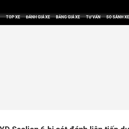
TOP XE
ĐÁNH GIÁ XE
BẢNG GIÁ XE
TƯ VẤN
SO SÁNH X