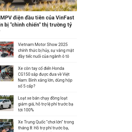
MPV điện đầu tiên của VinFast
n bị "chinh chiến" thị trường tỷ
?
Vietnam Motor Show 2025
chính thức bị hủy, sự vắng mặt
đầy tiếc nuối của ngành ô tô
Xe côn tay cổ điển Honda
CG150 sắp được đưa về Việt
Nam: Bình xăng lớn, dùng hộp
số 5 cấp?
Loạt xe bán chạy đồng loạt
giảm giá, hỗ trợ lệ phí trước bạ
tới 100%
Xe Trung Quốc "chơi lớn" trong
tháng 8: Hỗ trợ phí trước bạ,