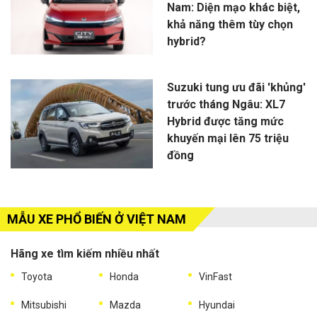
Nam: Diện mạo khác biệt,
khả năng thêm tùy chọn
hybrid?
Suzuki tung ưu đãi 'khủng'
trước tháng Ngâu: XL7
Hybrid được tăng mức
khuyến mại lên 75 triệu
đồng
MẪU XE PHỔ BIẾN Ở VIỆT NAM
Hãng xe tìm kiếm nhiều nhất
Toyota
Honda
VinFast
Mitsubishi
Mazda
Hyundai