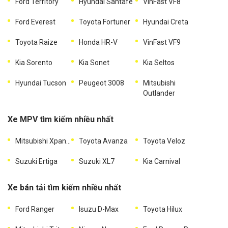
Ford Territory
Hyundai Santafe
VinFast VF8
Ford Everest
Toyota Fortuner
Hyundai Creta
Toyota Raize
Honda HR-V
VinFast VF9
Kia Sorento
Kia Sonet
Kia Seltos
Hyundai Tucson
Peugeot 3008
Mitsubishi
Outlander
Xe MPV tìm kiếm nhiều nhất
Mitsubishi Xpander
Toyota Avanza
Toyota Veloz
Suzuki Ertiga
Suzuki XL7
Kia Carnival
Xe bán tải tìm kiếm nhiều nhất
Ford Ranger
Isuzu D-Max
Toyota Hilux