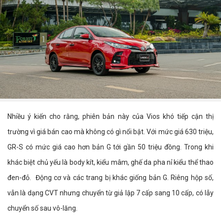
Nhiều ý kiến cho rằng, phiên bản này của Vios khó tiếp cận thị
trường vì giá bán cao mà không có gì nổi bật. Với mức giá 630 triệu,
GR-S có mức giá cao hơn bản G tới gần 50 triệu đồng. Trong khi
khác biệt chủ yếu là body kít, kiểu mâm, ghế da pha nỉ kiểu thể thao
đen-đỏ. Động cơ và các trang bị khác giống bản G. Riêng hộp số,
vẫn là dạng CVT nhưng chuyển từ giả lập 7 cấp sang 10 cấp, có lẫy
chuyển số sau vô-lăng.