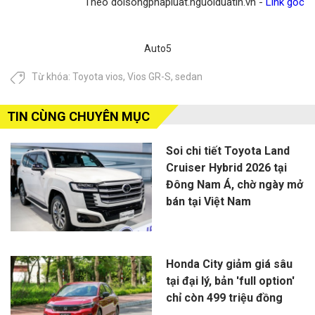
Theo doisongphapluat.nguoiduatin.vn -
Link gốc
Auto5
Từ khóa:
Toyota vios
,
Vios GR-S
,
sedan
TIN CÙNG CHUYÊN MỤC
Soi chi tiết Toyota Land
Cruiser Hybrid 2026 tại
Đông Nam Á, chờ ngày mở
bán tại Việt Nam
Honda City giảm giá sâu
tại đại lý, bản 'full option'
chỉ còn 499 triệu đồng