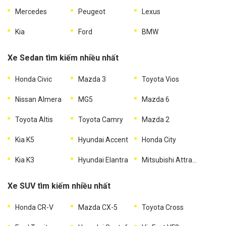
Mercedes
Peugeot
Lexus
Kia
Ford
BMW
Xe Sedan tìm kiếm nhiều nhất
Honda Civic
Mazda 3
Toyota Vios
Nissan Almera
MG5
Mazda 6
Toyota Altis
Toyota Camry
Mazda 2
Kia K5
Hyundai Accent
Honda City
Kia K3
Hyundai Elantra
Mitsubishi Attrage
Xe SUV tìm kiếm nhiều nhất
Honda CR-V
Mazda CX-5
Toyota Cross