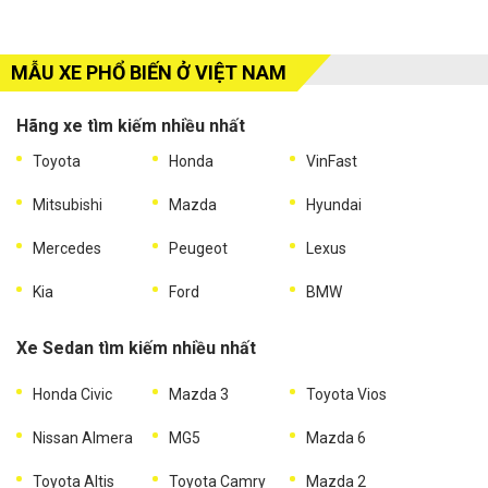
MẪU XE PHỔ BIẾN Ở VIỆT NAM
Hãng xe tìm kiếm nhiều nhất
Toyota
Honda
VinFast
Mitsubishi
Mazda
Hyundai
Mercedes
Peugeot
Lexus
Kia
Ford
BMW
Xe Sedan tìm kiếm nhiều nhất
Honda Civic
Mazda 3
Toyota Vios
Nissan Almera
MG5
Mazda 6
Toyota Altis
Toyota Camry
Mazda 2