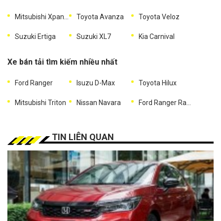
Mitsubishi Xpander
Toyota Avanza
Toyota Veloz
Suzuki Ertiga
Suzuki XL7
Kia Carnival
Xe bán tải tìm kiếm nhiều nhất
Ford Ranger
Isuzu D-Max
Toyota Hilux
Mitsubishi Triton
Nissan Navara
Ford Ranger Raptor
TIN LIÊN QUAN