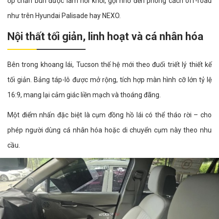
ốp chắn bùn được làm nổi khối, gợi nhớ đến phong cách off-road
như trên Hyundai Palisade hay NEXO.
Nội thất tối giản, linh hoạt và cá nhân hóa
Bên trong khoang lái, Tucson thế hệ mới theo đuổi triết lý thiết kế
tối giản. Bảng táp-lô được mở rộng, tích hợp màn hình cỡ lớn tỷ lệ
16:9, mang lại cảm giác liền mạch và thoáng đãng.
Một điểm nhấn đặc biệt là cụm đồng hồ lái có thể tháo rời – cho
phép người dùng cá nhân hóa hoặc di chuyển cụm này theo nhu
cầu.