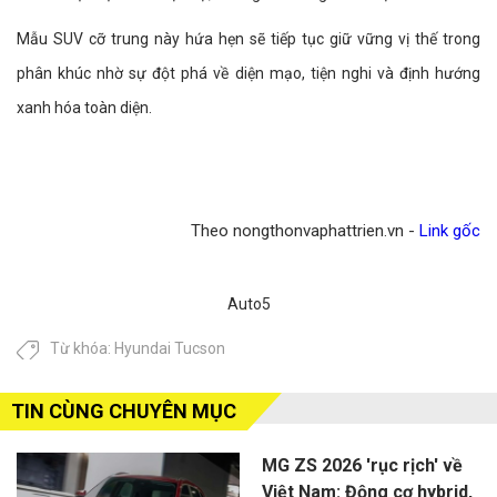
Mẫu SUV cỡ trung này hứa hẹn sẽ tiếp tục giữ vững vị thế trong
phân khúc nhờ sự đột phá về diện mạo, tiện nghi và định hướng
xanh hóa toàn diện.
Theo nongthonvaphattrien.vn -
Link gốc
Auto5
Từ khóa:
Hyundai Tucson
TIN CÙNG CHUYÊN MỤC
MG ZS 2026 'rục rịch' về
Việt Nam: Động cơ hybrid,