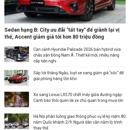
Sedan hạng B: City ưu đãi "tất tay" để giành lại vị
thế, Accent giảm giá tới hơn 80 triệu đồng
Cận cảnh Hyundai Palisade 2026 bản hybrid vừa
chào sân Đông Nam Á: Thiết kế mới, nhiều nâng
cấp tiện nghi
Sắp tới tháng Ngâu, loạt xe sang giảm giá "sốc" để
giải phóng hàng tồn kho
Xe sang Lexus LX570 chết máy giữa đường ngập:
Cảnh báo thói quen lái xe chủ quan trong mưa lớn
Hà Nội phân luồng giao thông phục vụ lễ kỷ niệm 80
năm Quốc khánh 2/9: Người dân cần nắm lộ trình
thay thế