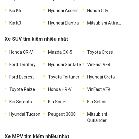
Kia K5
Hyundai Accent
Honda City
Kia K3
Hyundai Elantra
Mitsubishi Attrage
Xe SUV tìm kiếm nhiều nhất
Honda CR-V
Mazda CX-5
Toyota Cross
Ford Territory
Hyundai Santafe
VinFast VF8
Ford Everest
Toyota Fortuner
Hyundai Creta
Toyota Raize
Honda HR-V
VinFast VF9
Kia Sorento
Kia Sonet
Kia Seltos
Hyundai Tucson
Peugeot 3008
Mitsubishi
Outlander
Xe MPV tìm kiếm nhiều nhất