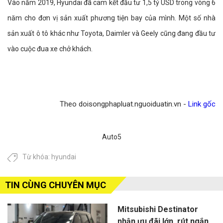
Vào năm 2019, Hyundai đã cam kết đầu tư 1,5 tỷ USD trong vòng 6
năm cho đơn vị sản xuất phương tiện bay của mình. Một số nhà
sản xuất ô tô khác như Toyota, Daimler và Geely cũng đang đầu tư
vào cuộc đua xe chở khách.
Theo doisongphapluat.nguoiduatin.vn -
Link gốc
Auto5
Từ khóa:
hyundai
TIN CÙNG CHUYÊN MỤC
Mitsubishi Destinator
nhận ưu đãi lớn, rút ngắn