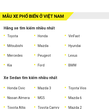
MẪU XE PHỔ BIẾN Ở VIỆT NAM
Hãng xe tìm kiếm nhiều nhất
Toyota
Honda
VinFast
Mitsubishi
Mazda
Hyundai
Mercedes
Peugeot
Lexus
Kia
Ford
BMW
Xe Sedan tìm kiếm nhiều nhất
Honda Civic
Mazda 3
Toyota Vios
Nissan Almera
MG5
Mazda 6
Toyota Altis
Toyota Camry
Mazda 2