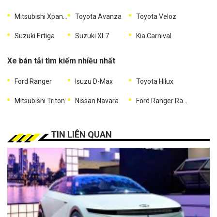
Mitsubishi Xpander
Toyota Avanza
Toyota Veloz
Suzuki Ertiga
Suzuki XL7
Kia Carnival
Xe bán tải tìm kiếm nhiều nhất
Ford Ranger
Isuzu D-Max
Toyota Hilux
Mitsubishi Triton
Nissan Navara
Ford Ranger Raptor
TIN LIÊN QUAN