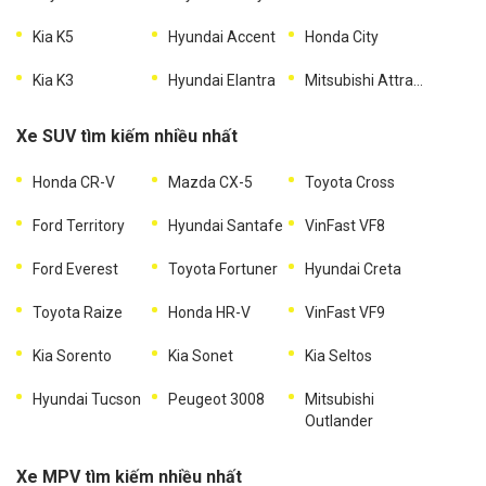
Kia K5
Hyundai Accent
Honda City
Kia K3
Hyundai Elantra
Mitsubishi Attrage
Xe SUV tìm kiếm nhiều nhất
Honda CR-V
Mazda CX-5
Toyota Cross
Ford Territory
Hyundai Santafe
VinFast VF8
Ford Everest
Toyota Fortuner
Hyundai Creta
Toyota Raize
Honda HR-V
VinFast VF9
Kia Sorento
Kia Sonet
Kia Seltos
Hyundai Tucson
Peugeot 3008
Mitsubishi
Outlander
Xe MPV tìm kiếm nhiều nhất