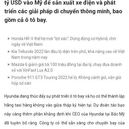
tỷ USD vào Mỹ để sản xuất xe điện và phát
triển các giải pháp di chuyển thông minh, bao
gồm cả ô tô bay.
Honda HR-V thế hệ mới "lột xác": Dùng động cơ Hybrid, chờ
ngày về Việt Nam
Kia Telluride 2022 lần đầu lộ diện trên phố, khả năng cao về Việt
Nam trong năm nay
Mazda 6 giảm giá tới 100 triệu đồng tại đại lý, chạy đua doanh
số với VinFast Lux A2.0
Porsche 911 GT3 Touring 2022 hé lộ: Không cánh gió, vẫn giữ
hộp số sàn
Hyundai đang thúc đẩy sự phát triển ô tô bay và họ có thể thành lập
hãng taxi hàng không vào giữa thập kỷ hiện tại. Dự đoán táo bạo
này càng thêm phần khẳng định khi CEO của Hyundai tại Bắc Mỹ
đã tuyên bố rằng. Công ty có thể sẵn sàng cho chuyến bay của