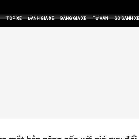
TOP XE
ĐÁNH GIÁ XE
BẢNG GIÁ XE
TƯ VẤN
SO SÁNH X