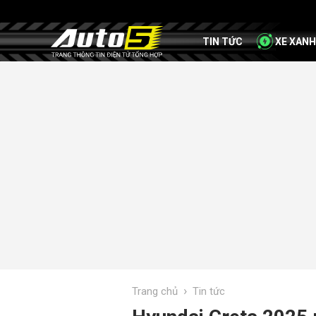
TIN TỨC
XE XANH
›
Trang chủ
Tin tức