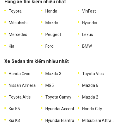
Hãng xe tìm kiếm nhiều nhất
Toyota
Honda
VinFast
Mitsubishi
Mazda
Hyundai
Mercedes
Peugeot
Lexus
Kia
Ford
BMW
Xe Sedan tìm kiếm nhiều nhất
Honda Civic
Mazda 3
Toyota Vios
Nissan Almera
MG5
Mazda 6
Toyota Altis
Toyota Camry
Mazda 2
Kia K5
Hyundai Accent
Honda City
Kia K3
Hyundai Elantra
Mitsubishi Attrage