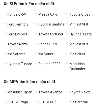
Xe SUV tìm kiếm nhiều nhất
Honda CR-V
Mazda CX-5
Toyota Cross
Ford Territory
Hyundai Santafe
VinFast VF8
Ford Everest
Toyota Fortuner
Hyundai Creta
Toyota Raize
Honda HR-V
VinFast VF9
Kia Sorento
Kia Sonet
Kia Seltos
Hyundai Tucson
Peugeot 3008
Mitsubishi
Outlander
Xe MPV tìm kiếm nhiều nhất
Mitsubishi Xpander
Toyota Avanza
Toyota Veloz
Suzuki Ertiga
Suzuki XL7
Kia Carnival