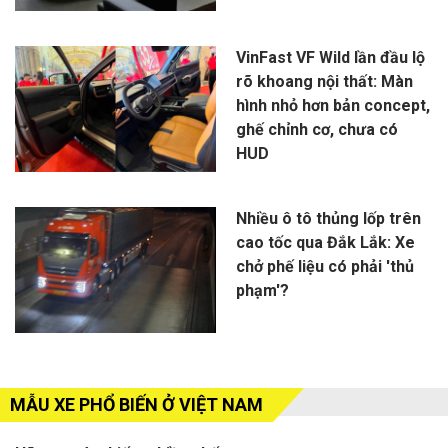
VinFast VF Wild lần đầu lộ
rõ khoang nội thất: Màn
hình nhỏ hơn bản concept,
ghế chỉnh cơ, chưa có
HUD
Nhiều ô tô thủng lốp trên
cao tốc qua Đắk Lắk: Xe
chở phế liệu có phải 'thủ
phạm'?
MẪU XE PHỔ BIẾN Ở VIỆT NAM