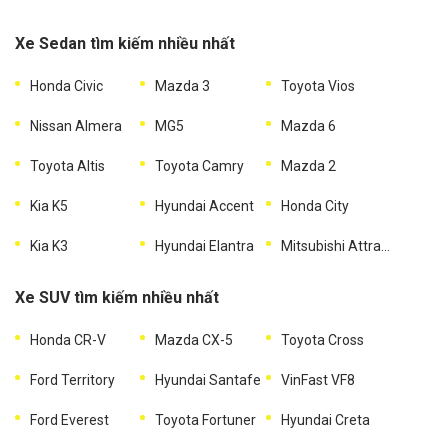
Xe Sedan tìm kiếm nhiều nhất
Honda Civic
Mazda 3
Toyota Vios
Nissan Almera
MG5
Mazda 6
Toyota Altis
Toyota Camry
Mazda 2
Kia K5
Hyundai Accent
Honda City
Kia K3
Hyundai Elantra
Mitsubishi Attrage
Xe SUV tìm kiếm nhiều nhất
Honda CR-V
Mazda CX-5
Toyota Cross
Ford Territory
Hyundai Santafe
VinFast VF8
Ford Everest
Toyota Fortuner
Hyundai Creta