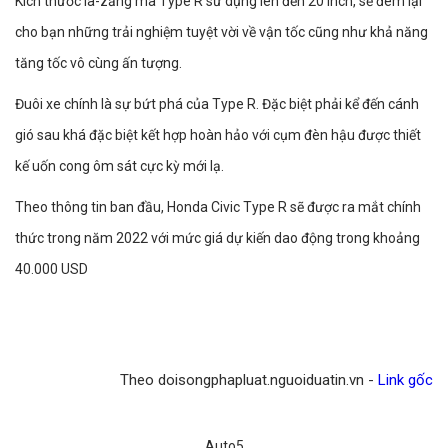
Kích thước la-zăng mà Type R sử dụng lên đến 20 inch, sẽ đem lại
cho bạn những trải nghiệm tuyệt vời về vận tốc cũng như khả năng
tăng tốc vô cùng ấn tượng.
Đuôi xe chính là sự bứt phá của Type R. Đặc biệt phải kể đến cánh
gió sau khá đặc biệt kết hợp hoàn hảo với cụm đèn hậu được thiết
kế uốn cong ôm sát cực kỳ mới lạ.
Theo thông tin ban đầu, Honda Civic Type R sẽ được ra mắt chính
thức trong năm 2022 với mức giá dự kiến dao động trong khoảng
40.000 USD
Theo doisongphapluat.nguoiduatin.vn -
Link gốc
Auto5