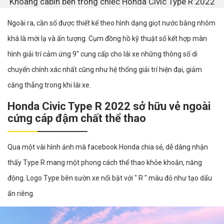
Khoang cabin bên trong chiếc Honda Civic Type R 2022
Ngoài ra, cần số được thiết kế theo hình dạng giọt nước bằng nhôm
khá là mới lạ và ấn tượng. Cụm đồng hồ kỹ thuật số kết hợp màn
hình giải trí cảm ứng 9" cung cấp cho lái xe những thông số di
chuyển chính xác nhất cũng như hệ thống giải trí hiện đại, giảm
căng thẳng trong khi lái xe.
Honda Civic Type R 2022 sở hữu vẻ ngoài
cứng cáp đậm chất thể thao
Qua một vài hình ảnh mà facebook Honda chia sẻ, dễ dàng nhận
thấy Type R mang một phong cách thể thao khỏe khoắn, năng
động. Logo Type bên sườn xe nổi bật với " R " màu đỏ như tạo dấu
ấn riêng.