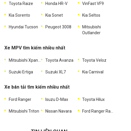
Toyota Raize
Honda HR-V
VinFast VF9
Kia Sorento
Kia Sonet
Kia Seltos
Hyundai Tucson
Peugeot 3008
Mitsubishi
Outlander
Xe MPV tìm kiếm nhiều nhất
Mitsubishi Xpander
Toyota Avanza
Toyota Veloz
Suzuki Ertiga
Suzuki XL7
Kia Carnival
Xe bán tải tìm kiếm nhiều nhất
Ford Ranger
Isuzu D-Max
Toyota Hilux
Mitsubishi Triton
Nissan Navara
Ford Ranger Raptor