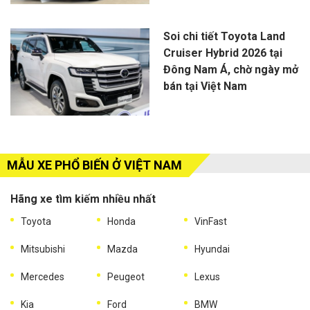
Soi chi tiết Toyota Land
Cruiser Hybrid 2026 tại
Đông Nam Á, chờ ngày mở
bán tại Việt Nam
MẪU XE PHỔ BIẾN Ở VIỆT NAM
Hãng xe tìm kiếm nhiều nhất
Toyota
Honda
VinFast
Mitsubishi
Mazda
Hyundai
Mercedes
Peugeot
Lexus
Kia
Ford
BMW