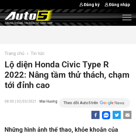
Đăng ký
Đăng nhập
›
Trang chủ
Tin tức
Lộ diện Honda Civic Type R
2022: Nâng tầm thử thách, chạm
tới đỉnh cao
08:00 | 02/03/2021 -
Mai Hương
Theo dõi Auto5 trên
Những hình ảnh thể thao, khỏe khoắn của