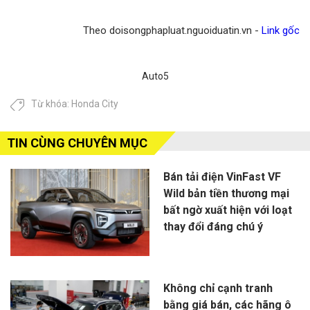
Theo doisongphapluat.nguoiduatin.vn -
Link gốc
Auto5
Từ khóa:
Honda City
TIN CÙNG CHUYÊN MỤC
Bán tải điện VinFast VF
Wild bản tiền thương mại
bất ngờ xuất hiện với loạt
thay đổi đáng chú ý
Không chỉ cạnh tranh
bằng giá bán, các hãng ô