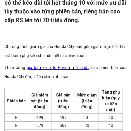
có thể kéo dài tới hết tháng 10 với mức ưu đãi
tùy thuộc vào từng phiên bản, riêng bản cao
cấp RS lên tới 70 triệu đồng.
Chương trình giảm giá của Honda City bao gồm giảm trực tiếp tiền
mặt kèm phụ kiện cho hầu hết các phiên bản.
Theo bảng
giá bán xe ô tô Honda mới nhất
, các phiên bản của
Honda City được điều chỉnh như sau:
Tặng phụ
Giá niêm
Giá bán
Mức giảm
kiện (quy
Phiên bản
yết (triệu
(triệu
(triệu
ra tiền
đồng)
đồng)
đồng)
mặt)
E
499
499
0
10
G
529
509
20
40