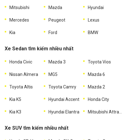
Mitsubishi
Mazda
Hyundai
Mercedes
Peugeot
Lexus
Kia
Ford
BMW
Xe Sedan tìm kiếm nhiều nhất
Honda Civic
Mazda 3
Toyota Vios
Nissan Almera
MG5
Mazda 6
Toyota Altis
Toyota Camry
Mazda 2
Kia K5
Hyundai Accent
Honda City
Kia K3
Hyundai Elantra
Mitsubishi Attrage
Xe SUV tìm kiếm nhiều nhất