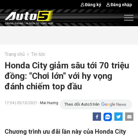
Đăng ký
Đăng nhập
›
Trang chủ
Tin tức
Honda City giảm sâu tới 70 triệu
đồng: "Chơi lớn" với hy vọng
đánh chiếm top đầu
17:04 | 05/10/2021 -
Mai Hương
Theo dõi Auto5 trên
Chương trình ưu đãi lần này của Honda City