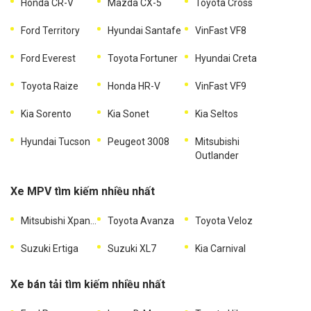
Honda CR-V
Mazda CX-5
Toyota Cross
Ford Territory
Hyundai Santafe
VinFast VF8
Ford Everest
Toyota Fortuner
Hyundai Creta
Toyota Raize
Honda HR-V
VinFast VF9
Kia Sorento
Kia Sonet
Kia Seltos
Hyundai Tucson
Peugeot 3008
Mitsubishi
Outlander
Xe MPV tìm kiếm nhiều nhất
Mitsubishi Xpander
Toyota Avanza
Toyota Veloz
Suzuki Ertiga
Suzuki XL7
Kia Carnival
Xe bán tải tìm kiếm nhiều nhất