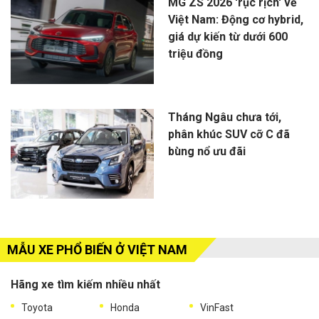
MG ZS 2026 'rục rịch' về
Việt Nam: Động cơ hybrid,
giá dự kiến từ dưới 600
triệu đồng
Tháng Ngâu chưa tới,
phân khúc SUV cỡ C đã
bùng nổ ưu đãi
MẪU XE PHỔ BIẾN Ở VIỆT NAM
Hãng xe tìm kiếm nhiều nhất
Toyota
Honda
VinFast