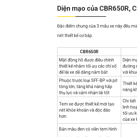
Diện mạo của CBR650R, 
Đặc điểm chung của 3 mẫu xe này đều m
nét thiết kế cơ bắp.
CBR650R
Mặt đồng hồ được điều chỉnh
Diện mạ
thiết kế nhằm tối ưu các chỉ số
đường n
để lái xe dễ dàng nắm bắt
với khu
Phuộc trước loại SFF-BP với pit
Thiết k
tông lớn, tăng khả năng hấp
năng kh
thụ lực và cảm nhận lái tốt
Chi tiế
Tem xe được thiết kế mới tạo
linh ho
nét khỏe khoắn và độc đáo
tối ưu 
hơn.
của xe 
Bản màu đen có viền tem hình