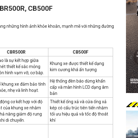
CBR500R, CB500F
ang những hình ảnh khỏe khoắn, mạnh mẽ với những đường
CBR500R
CB500F
o là sự kết hợp giữa
Khung xe được thiết kế dạng
ét thiết kế sắc mỏng
kim cương khá ấn tượng
ôn hình vạm vỡ, cơ bắp.
Hệ thống đèn báo dừng khẩn
ế khung xe đảm bảo tính
cấp và màn hình LCD dạng âm
ỏe, nhẹ và linh hoạt.
bản
t động cơ kết hợp với độ
Thiết kế ống xả và cửa ống xả
ạt của khung xe nhằm
kép có cấu trúc tiên tiến nhằm
khả năng giảm độ rung
tối ưu hiệu quả và tốc độ thoát
khi di chuyển.
khí