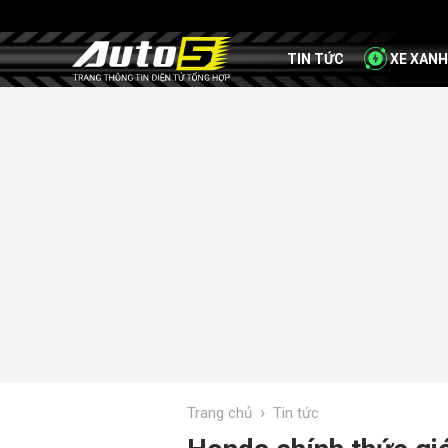
TIN TỨC
XE XANH
›
Trang chủ
Tin tức