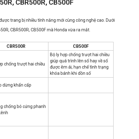
R650R, CBR500R, CB500F
được trang bị nhiều tính năng mới cùng công nghệ cao. Dưới
CBR650R, CBR500R, CB500F mà Honda vừa ra mắt.
CBR500R
CB500F
Bộ ly hợp chống trượt hai chiều
giúp quá trình lên số hay về số
ợp chống trượt hai chiều
được êm ái, hạn chế tình trạng
khóa bánh khi dồn số
o dừng khẩn cấp
ng chống bó cứng phanh
kênh