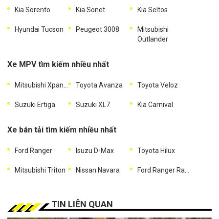
Kia Sorento
Kia Sonet
Kia Seltos
Hyundai Tucson
Peugeot 3008
Mitsubishi
Outlander
Xe MPV tìm kiếm nhiều nhất
Mitsubishi Xpander
Toyota Avanza
Toyota Veloz
Suzuki Ertiga
Suzuki XL7
Kia Carnival
Xe bán tải tìm kiếm nhiều nhất
Ford Ranger
Isuzu D-Max
Toyota Hilux
Mitsubishi Triton
Nissan Navara
Ford Ranger Raptor
TIN LIÊN QUAN