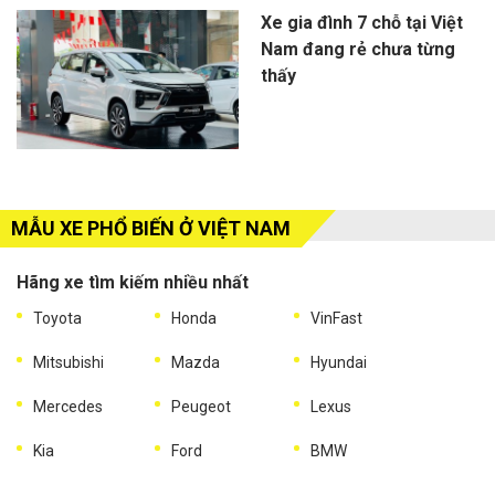
Xe gia đình 7 chỗ tại Việt
Nam đang rẻ chưa từng
thấy
MẪU XE PHỔ BIẾN Ở VIỆT NAM
Hãng xe tìm kiếm nhiều nhất
Toyota
Honda
VinFast
Mitsubishi
Mazda
Hyundai
Mercedes
Peugeot
Lexus
Kia
Ford
BMW