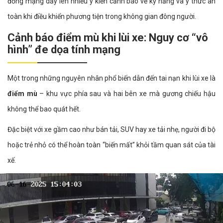
đồng mạng dấy lên nhiều ý kiến cảnh báo về kỹ năng và ý thức an
toàn khi điều khiển phương tiện trong không gian đông người.
Cảnh báo điểm mù khi lùi xe: Nguy cơ “vô
hình” đe dọa tính mạng
Một trong những nguyên nhân phổ biến dẫn đến tai nạn khi lùi xe là
điểm mù
– khu vực phía sau và hai bên xe mà gương chiếu hậu
không thể bao quát hết.
Đặc biệt với xe gầm cao như bán tải, SUV hay xe tải nhẹ, người đi bộ
hoặc trẻ nhỏ có thể hoàn toàn “biến mất” khỏi tầm quan sát của tài
xế.