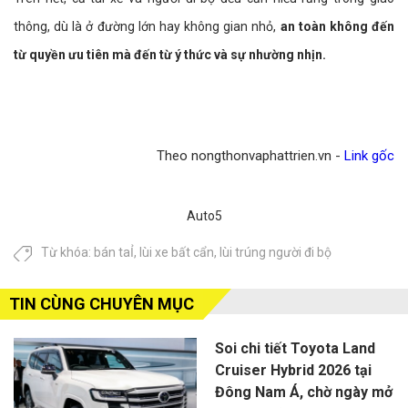
thông, dù là ở đường lớn hay không gian nhỏ,
an toàn không đến
từ quyền ưu tiên mà đến từ ý thức và sự nhường nhịn.
Theo nongthonvaphattrien.vn -
Link gốc
Auto5
Từ khóa:
bán taỈ
,
lùi xe bất cẩn
,
lùi trúng người đi bộ
TIN CÙNG CHUYÊN MỤC
Soi chi tiết Toyota Land
Cruiser Hybrid 2026 tại
Đông Nam Á, chờ ngày mở