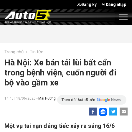
Đăng ký
Đăng nhập
›
Trang chủ
Tin tức
Hà Nội: Xe bán tải lùi bất cẩn
trong bệnh viện, cuốn người đi
bộ vào gầm xe
14:45 | 18/06/2025 -
Mai Hương
Theo dõi Auto5 trên
Một vụ tai nạn đáng tiếc xảy ra sáng 16/6