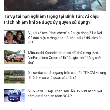
Từ vụ tai nạn nghiêm trọng tại Bình Tân: Ai chịu
trách nhiệm khi xe được ủy quyền sử dụng?
Vụ tài xế taxi “chặt chém” 4,2 triệu đồng ở Hà Nội:
Có dấu hiệu cưỡng đoạt tài sản, tài xế đối diện án
tù?
Mitsubishi Xpander chưa có đối thủ xứng tầm,
VinFast Limo Green sẽ là "làn gió mới" đáng chờ
đợi?
Xe container lật ngang trên cao tốc TPHCM – Long
Thành vì sự chủ quan của tài xế
VF 6 và VF 7 sắp "chào sân" Ấn Độ: VinFast quyết
tâm đạt 5 sao an toàn NCAP