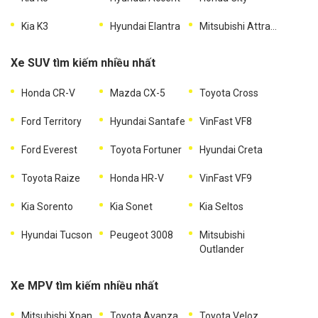
Kia K3
Hyundai Elantra
Mitsubishi Attrage
Xe SUV tìm kiếm nhiều nhất
Honda CR-V
Mazda CX-5
Toyota Cross
Ford Territory
Hyundai Santafe
VinFast VF8
Ford Everest
Toyota Fortuner
Hyundai Creta
Toyota Raize
Honda HR-V
VinFast VF9
Kia Sorento
Kia Sonet
Kia Seltos
Hyundai Tucson
Peugeot 3008
Mitsubishi
Outlander
Xe MPV tìm kiếm nhiều nhất
Mitsubishi Xpander
Toyota Avanza
Toyota Veloz