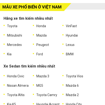
MẪU XE PHỔ BIẾN Ở VIỆT NAM
Hãng xe tìm kiếm nhiều nhất
Toyota
Honda
VinFast
Mitsubishi
Mazda
Hyundai
Mercedes
Peugeot
Lexus
Kia
Ford
BMW
Xe Sedan tìm kiếm nhiều nhất
Honda Civic
Mazda 3
Toyota Vios
Nissan Almera
MG5
Mazda 6
Toyota Altis
Toyota Camry
Mazda 2
Kia K5
Hyundai Accent
Honda City