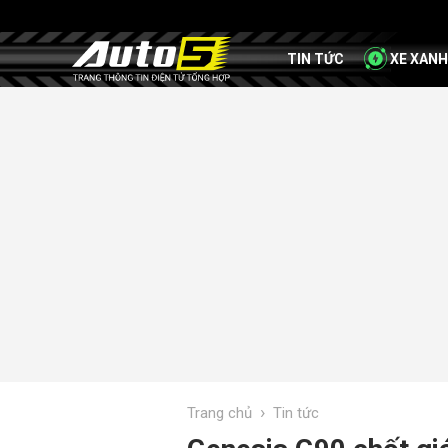
TIN TỨC
XE XANH
›
Trang chủ
Tin tức