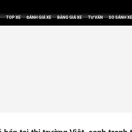
TOP XE
ĐÁNH GIÁ XE
BẢNG GIÁ XE
TƯ VẤN
SO SÁNH X