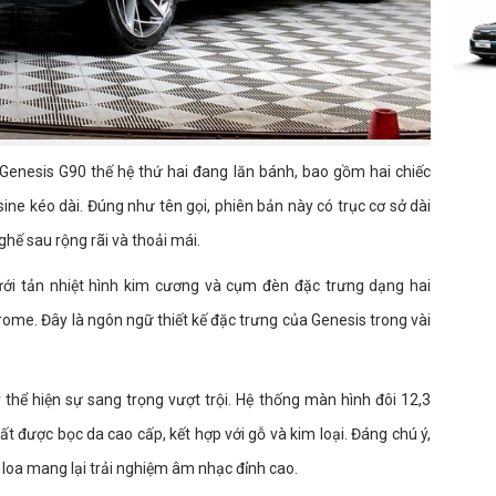
c Genesis G90 thế hệ thứ hai đang lăn bánh, bao gồm hai chiếc
ine kéo dài. Đúng như tên gọi, phiên bản này có trục cơ sở dài
ế sau rộng rãi và thoải mái.
lưới tản nhiệt hình kim cương và cụm đèn đặc trưng dạng hai
rome. Đây là ngôn ngữ thiết kế đặc trưng của Genesis trong vài
thể hiện sự sang trọng vượt trội. Hệ thống màn hình đôi 12,3
thất được bọc da cao cấp, kết hợp với gỗ và kim loại. Đáng chú ý,
loa mang lại trải nghiệm âm nhạc đỉnh cao.