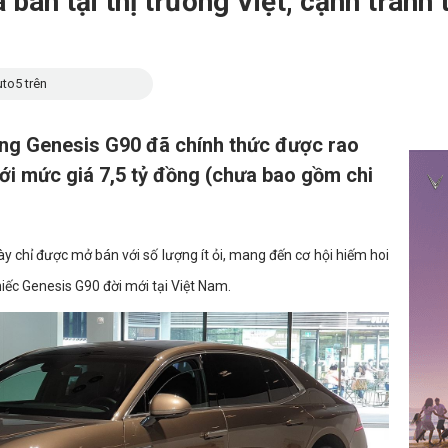
 bán tại thị trường Việt, cạnh tranh
to5 trên
ng Genesis G90 đã chính thức được rao
với mức giá 7,5 tỷ đồng (chưa bao gồm chi
ày chỉ được mở bán với số lượng ít ỏi, mang đến cơ hội hiếm hoi
iếc Genesis G90 đời mới tại Việt Nam.