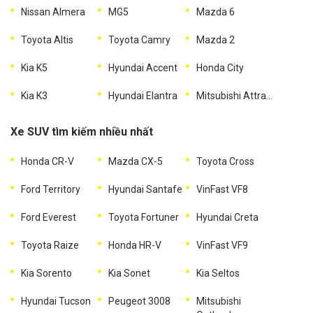
Nissan Almera
MG5
Mazda 6
Toyota Altis
Toyota Camry
Mazda 2
Kia K5
Hyundai Accent
Honda City
Kia K3
Hyundai Elantra
Mitsubishi Attrage
Xe SUV tìm kiếm nhiều nhất
Honda CR-V
Mazda CX-5
Toyota Cross
Ford Territory
Hyundai Santafe
VinFast VF8
Ford Everest
Toyota Fortuner
Hyundai Creta
Toyota Raize
Honda HR-V
VinFast VF9
Kia Sorento
Kia Sonet
Kia Seltos
Hyundai Tucson
Peugeot 3008
Mitsubishi