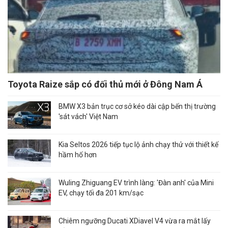
Toyota Raize sắp có đối thủ mới ở Đông Nam Á
BMW X3 bản trục cơ sở kéo dài cập bến thị trường
'sát vách' Việt Nam
Kia Seltos 2026 tiếp tục lộ ảnh chạy thử với thiết kế
hầm hố hơn
Wuling Zhiguang EV trình làng: 'Đàn anh' của Mini
EV, chạy tối đa 201 km/sạc
Chiêm ngưỡng Ducati XDiavel V4 vừa ra mắt lấy