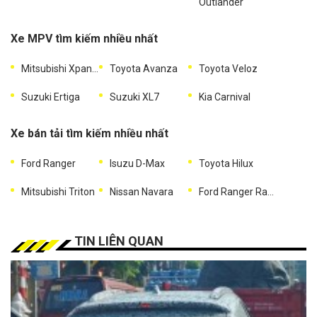
Outlander
Xe MPV tìm kiếm nhiều nhất
Mitsubishi Xpander
Toyota Avanza
Toyota Veloz
Suzuki Ertiga
Suzuki XL7
Kia Carnival
Xe bán tải tìm kiếm nhiều nhất
Ford Ranger
Isuzu D-Max
Toyota Hilux
Mitsubishi Triton
Nissan Navara
Ford Ranger Raptor
TIN LIÊN QUAN