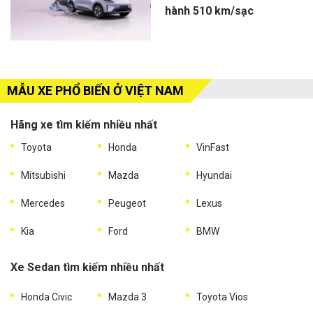
hành 510 km/sạc
MẪU XE PHỔ BIẾN Ở VIỆT NAM
Hãng xe tìm kiếm nhiều nhất
Toyota
Honda
VinFast
Mitsubishi
Mazda
Hyundai
Mercedes
Peugeot
Lexus
Kia
Ford
BMW
Xe Sedan tìm kiếm nhiều nhất
Honda Civic
Mazda 3
Toyota Vios