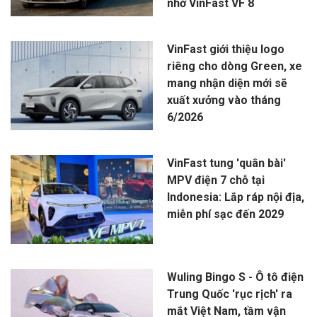
nhờ VinFast VF 8
VinFast giới thiệu logo
riêng cho dòng Green, xe
mang nhận diện mới sẽ
xuất xưởng vào tháng
6/2026
VinFast tung 'quân bài'
MPV điện 7 chỗ tại
Indonesia: Lắp ráp nội địa,
miễn phí sạc đến 2029
Wuling Bingo S - Ô tô điện
Trung Quốc 'rục rịch' ra
mắt Việt Nam, tầm vận