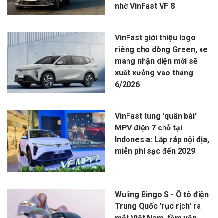
nhờ VinFast VF 8
VinFast giới thiệu logo
riêng cho dòng Green, xe
mang nhận diện mới sẽ
xuất xưởng vào tháng
6/2026
VinFast tung 'quân bài'
MPV điện 7 chỗ tại
Indonesia: Lắp ráp nội địa,
miễn phí sạc đến 2029
Wuling Bingo S - Ô tô điện
Trung Quốc 'rục rịch' ra
mắt Việt Nam, tầm vận