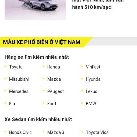
hành 510 km/sạc
MẪU XE PHỔ BIẾN Ở VIỆT NAM
Hãng xe tìm kiếm nhiều nhất
Toyota
Honda
VinFast
Mitsubishi
Mazda
Hyundai
Mercedes
Peugeot
Lexus
Kia
Ford
BMW
Xe Sedan tìm kiếm nhiều nhất
Honda Civic
Mazda 3
Toyota Vios