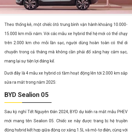
Theo thống kê, một chiếc ôtô trung bình vận hành khoảng 10.000-
15.000 km mỗi năm. Với các mẫu xe hybrid thế hệ mới có thể chạy
trên 2.000 km cho mỗi lần sạc, người dùng hoàn toàn có thể di
chuyển trong cả tháng mà không cần phải đổ xăng hay cắm sạc,
mang lại sự tiện lợi đáng kể.
Dưới đây là 4 mẫu xe hybrid có tầm hoạt động lên tới 2.000 km sắp
sửa ra mắt trong năm 2025:
BYD Sealion 05
Sau kỳ nghỉ Tết Nguyên Đán 2024, BYD dự kiến ra mắt mẫu PHEV
mới mang tên Sealion 05. Chiếc xe này được trang bị hệ truyền
động hybrid kết hợp giữa động cơ xăng 1.5L và mô-tơ điện, cùng với