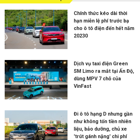
Chính thức kéo dài thời
hạn miễn lệ phí trước bạ
cho ô tô điện đến hết năm
20230
Dịch vụ taxi điện Green
SM Limo ra mắt tại Ấn Độ,
dùng MPV 7 chỗ của
VinFast
Đi ô tô hạng D nhưng gần
như không tốn tiền nhiên
liệu, bảo dưỡng, chủ xe
'trút gánh nặng' chi phí