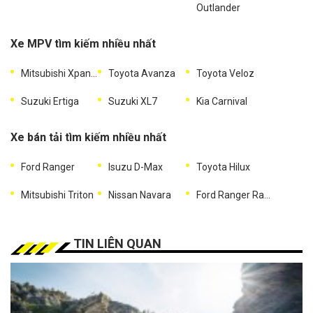
Outlander
Xe MPV tìm kiếm nhiều nhất
Mitsubishi Xpander
Toyota Avanza
Toyota Veloz
Suzuki Ertiga
Suzuki XL7
Kia Carnival
Xe bán tải tìm kiếm nhiều nhất
Ford Ranger
Isuzu D-Max
Toyota Hilux
Mitsubishi Triton
Nissan Navara
Ford Ranger Raptor
TIN LIÊN QUAN