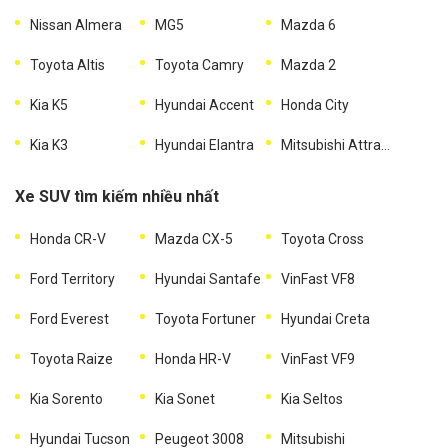
Nissan Almera
MG5
Mazda 6
Toyota Altis
Toyota Camry
Mazda 2
Kia K5
Hyundai Accent
Honda City
Kia K3
Hyundai Elantra
Mitsubishi Attrage
Xe SUV tìm kiếm nhiều nhất
Honda CR-V
Mazda CX-5
Toyota Cross
Ford Territory
Hyundai Santafe
VinFast VF8
Ford Everest
Toyota Fortuner
Hyundai Creta
Toyota Raize
Honda HR-V
VinFast VF9
Kia Sorento
Kia Sonet
Kia Seltos
Hyundai Tucson
Peugeot 3008
Mitsubishi