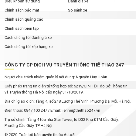
Điều khoản sử dụng
Đánh gia xe
Chính sách bảo mật
So sánh xe
Chính sách quảng cáo
Chính sách biên tập
Cách chúng tôi đánh giá xe
Cách chúng tôi xếp hạng xe
CÔNG TY CP DỊCH VỤ TRUYỀN THÔNG THỂ THAO 247
Người chịu trách nhiệm quản lý nội dung: Nguyễn Huy Hoàn.
Giấy phép trang tin điện tử tổng hợp số: 5219/GP-TTĐT do Sở Thông tin
và Truyền thông Hà Nội cấp ngày 31/10/2019.
Địa chỉ giao dịch: Tầng 4, số 248 Lương Thế Vinh, Phường Đại Mỗ, Hà Nội.
Điện thoại: 0847 100 247 / Email: lienhe@thethao247.vn
Trụ sở chính: Tầng 4 tòa nhà Star Tower, lô D32 Khu ĐTM Cầu Giấy,
Phường Cầu Giấy, TP Hà Nội
© 2020. Toàn bộ bản quyền thuộc Auto5