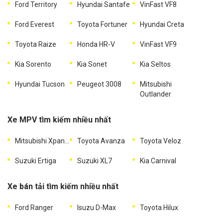
Ford Territory
Hyundai Santafe
VinFast VF8
Ford Everest
Toyota Fortuner
Hyundai Creta
Toyota Raize
Honda HR-V
VinFast VF9
Kia Sorento
Kia Sonet
Kia Seltos
Hyundai Tucson
Peugeot 3008
Mitsubishi
Outlander
Xe MPV tìm kiếm nhiều nhất
Mitsubishi Xpander
Toyota Avanza
Toyota Veloz
Suzuki Ertiga
Suzuki XL7
Kia Carnival
Xe bán tải tìm kiếm nhiều nhất
Ford Ranger
Isuzu D-Max
Toyota Hilux