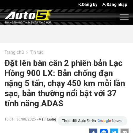
Đăng ký
Đăng nhập
›
Trang chủ
Tin tức
Đặt lên bàn cân 2 phiên bản Lạc
Hồng 900 LX: Bản chống đạn
nặng 5 tấn, chạy 450 km mỗi lần
sạc, bản thường nổi bật với 37
tính năng ADAS
10:01 | 30/08/2025 -
Mai Hương
Theo dõi Auto5 trên