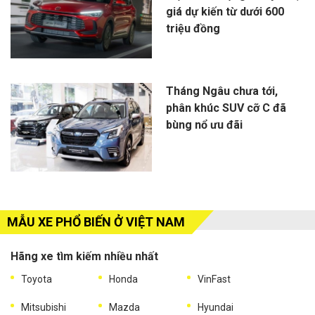
giá dự kiến từ dưới 600
triệu đồng
Tháng Ngâu chưa tới,
phân khúc SUV cỡ C đã
bùng nổ ưu đãi
MẪU XE PHỔ BIẾN Ở VIỆT NAM
Hãng xe tìm kiếm nhiều nhất
Toyota
Honda
VinFast
Mitsubishi
Mazda
Hyundai