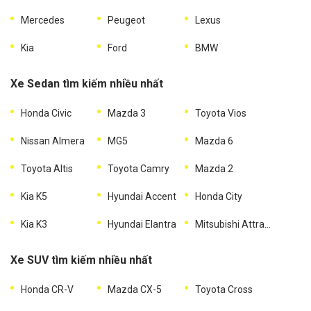
Mercedes
Peugeot
Lexus
Kia
Ford
BMW
Xe Sedan tìm kiếm nhiều nhất
Honda Civic
Mazda 3
Toyota Vios
Nissan Almera
MG5
Mazda 6
Toyota Altis
Toyota Camry
Mazda 2
Kia K5
Hyundai Accent
Honda City
Kia K3
Hyundai Elantra
Mitsubishi Attrage
Xe SUV tìm kiếm nhiều nhất
Honda CR-V
Mazda CX-5
Toyota Cross