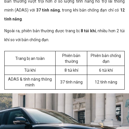
Bản thường vượt trội hơn ở số lượng tính năng hỗ trợ lái thông
minh (ADAS) với
37 tính năng
, trong khi bản chống đạn chỉ có
12
tính năng
.
Ngoài ra, phiên bản thường được trang bị
8 túi khí
, nhiều hơn 2 túi
khí so với bản chống đạn.
Phiên bản
Phiên bản chống
Trang bị an toàn
thường
đạn
Túi khí
8 túi khí
6 túi khí
ADAS & tính năng thông
37 tính năng
12 tính năng
minh