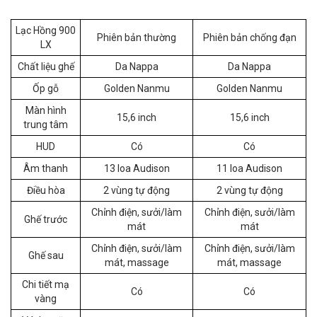
Lạc Hồng 900
Phiên bản thường
Phiên bản chống đạn
LX
Chất liệu ghế
Da Nappa
Da Nappa
Ốp gỗ
Golden Nanmu
Golden Nanmu
Màn hình
15,6 inch
15,6 inch
trung tâm
HUD
Có
Có
Âm thanh
13 loa Audison
11 loa Audison
Điều hòa
2 vùng tự động
2 vùng tự động
Chỉnh điện, sưởi/làm
Chỉnh điện, sưởi/làm
Ghế trước
mát
mát
Chỉnh điện, sưởi/làm
Chỉnh điện, sưởi/làm
Ghế sau
mát, massage
mát, massage
Chi tiết mạ
Có
Có
vàng