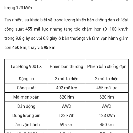
lượng 123 kWh.
Tuy nhiên, sự khác biệt về trọng lượng khiến bản chống đạn chỉ đạt
công suất
455 mã lực
nhưng tăng tốc chậm hơn (0–100 km/h
trong 9,8 giây so với 6,8 giây ở bản thường) và tầm vận hành giảm
còn
450 km
, thay vì
595 km
.
Lạc Hồng 900 LX
Phiên bản thường
Phiên bản chống đạn
Động cơ
2 mô-tơ điện
2 mô-tơ điện
Công suất
402 mã lực
455 mã lực
Mô-men xoắn
620 Nm
620 Nm
Dẫn động
AWD
AWD
Dung lượng pin
123 kWh
123 kWh
Tầm vận hành
595 km
450 km