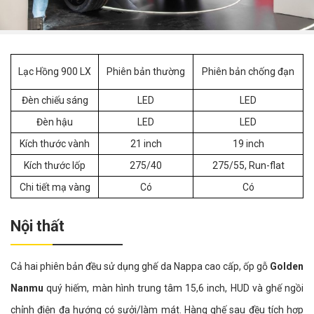
Lạc Hồng 900 LX
Phiên bản thường
Phiên bản chống đạn
Đèn chiếu sáng
LED
LED
Đèn hậu
LED
LED
Kích thước vành
21 inch
19 inch
Kích thước lốp
275/40
275/55, Run-flat
Chi tiết mạ vàng
Có
Có
Nội thất
Cả hai phiên bản đều sử dụng ghế da Nappa cao cấp, ốp gỗ
Golden
Nanmu
quý hiếm, màn hình trung tâm 15,6 inch, HUD và ghế ngồi
chỉnh điện đa hướng có sưởi/làm mát. Hàng ghế sau đều tích hợp