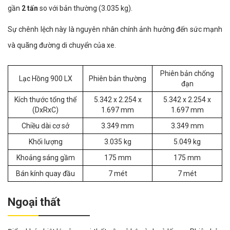
gần
2 tấn
so với bản thường (3.035 kg).
Sự chênh lệch này là nguyên nhân chính ảnh hưởng đến sức mạnh
và quãng đường di chuyển của xe.
Phiên bản chống
Lạc Hồng 900 LX
Phiên bản thường
đạn
Kích thước tổng thể
5.342 x 2.254 x
5.342 x 2.254 x
(DxRxC)
1.697 mm
1.697 mm
Chiều dài cơ sở
3.349 mm
3.349 mm
Khối lượng
3.035 kg
5.049 kg
Khoảng sáng gầm
175 mm
175 mm
Bán kính quay đầu
7 mét
7 mét
Ngoại thất