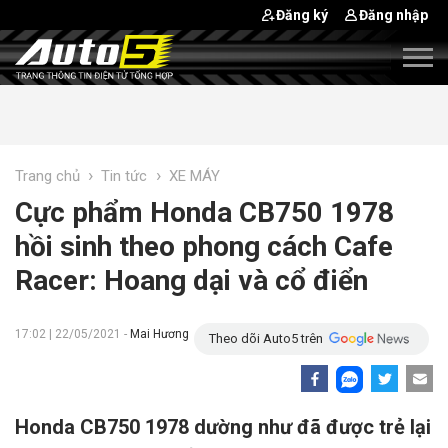
Đăng ký
Đăng nhập
›
›
Trang chủ
Tin tức
XE MÁY
Cực phẩm Honda CB750 1978
hồi sinh theo phong cách Cafe
Racer: Hoang dại và cổ điển
17:02 | 22/05/2021 -
Mai Hương
Theo dõi Auto5 trên
Honda CB750 1978 dường như đã được trẻ lại