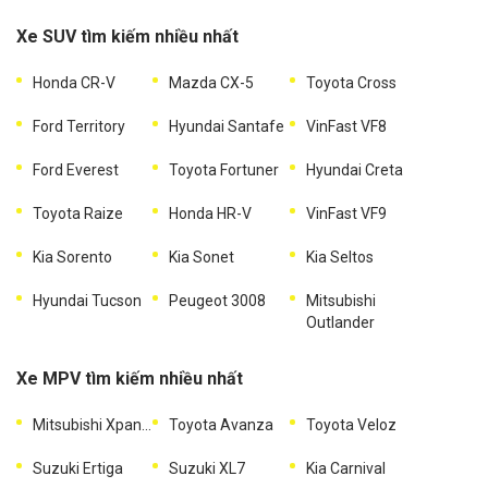
Xe SUV tìm kiếm nhiều nhất
Honda CR-V
Mazda CX-5
Toyota Cross
Ford Territory
Hyundai Santafe
VinFast VF8
Ford Everest
Toyota Fortuner
Hyundai Creta
Toyota Raize
Honda HR-V
VinFast VF9
Kia Sorento
Kia Sonet
Kia Seltos
Hyundai Tucson
Peugeot 3008
Mitsubishi
Outlander
Xe MPV tìm kiếm nhiều nhất
Mitsubishi Xpander
Toyota Avanza
Toyota Veloz
Suzuki Ertiga
Suzuki XL7
Kia Carnival