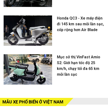
Honda QC3 - Xe máy điện
đi 145 km sau mỗi lần sạc,
cốp rộng hơn Air Blade
Mục sở thị VinFast Amio
S2: Giới hạn tốc độ 25
km/h, chạy tối đa 65 km
mỗi lần sạc
MẪU XE PHỔ BIẾN Ở VIỆT NAM