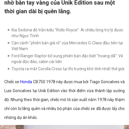
nhờ bàn tay vàng của Unik Edition sau một
thời gian dài bị quên lãng.
Kia Sedona độ trần kiểu "Rolls-Royce": Ai chiều lòng trợ lý được
như Ngọc Trinh
Cận cảnh "phiên bản giá rẻ" của Mercedes G-Class đầu tiên tại
Việt Nam
Ford Ranger Raptor bổ sung phiên bản đặc biệt "hoang dã": Vẻ
ngoài độc đáo, cabin cải tiến
Toyota ra mắt Corolla Cross tại thị trường khó tính nhất thế giới
Chiếc xe
Honda
CB750 1978 này được mua bởi Tiago Goncalves và
Luis Goncalves tại Unik Edition vào thời điểm vừa thành lập xưởng
độ. Nhưng theo thời gian, chiếc mô tô sản xuất năm 1978 này thậm
chí còn bị lãng quên và nhiều bộ phận của chiếc xe đã được lấy cho
những dự án khác.