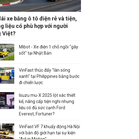
ái xe bằng ô tô điện rẻ và tiện,
g liệu có phù hợp với người
 Việt?
Mibot - Xe điện 1 chỗ ngồi "gây
sốt" tại Nhật Bản
VinFast thúc đẩy "làn sóng
xanh" tại Philippines bằng bước
đi chiến lược
Isuzu mu-X 2025 lột xác thiết
kế, nâng cấp tiện nghi nhưng
liệu có đủ sức cạnh Ford
Everest, Fortuner?
VinFast VF 7 khuấy động Hà Nội
với bản độ giới hạn tại sự kiện
"Art in Motion"