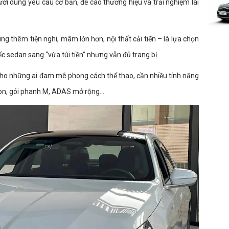
ười dùng yêu cầu cơ bản, đề cao thương hiệu và trải nghiệm lái
ng thêm tiện nghi, mâm lớn hơn, nội thất cải tiến – là lựa chọn
 sedan sang “vừa túi tiền” nhưng vẫn đủ trang bị.
cho những ai đam mê phong cách thể thao, cần nhiều tính năng
n, gói phanh M, ADAS mở rộng...