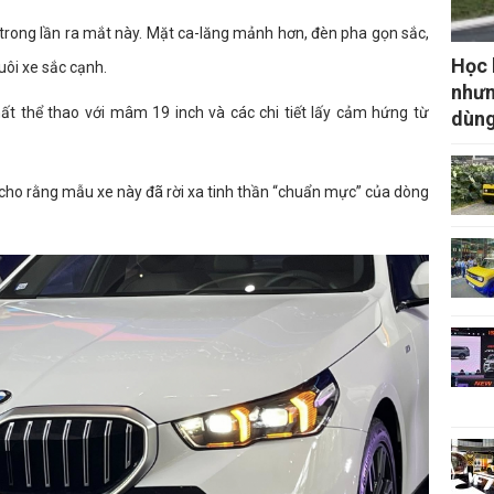
rong lần ra mắt này. Mặt ca-lăng mảnh hơn, đèn pha gọn sắc,
Học l
ôi xe sắc cạnh.
nhưn
t thể thao với mâm 19 inch và các chi tiết lấy cảm hứng từ
dùng
cho rằng mẫu xe này đã rời xa tinh thần “chuẩn mực” của dòng