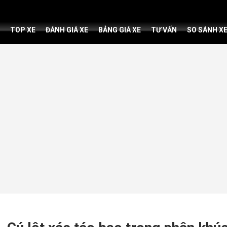
TOP XE
ĐÁNH GIÁ XE
BẢNG GIÁ XE
TƯ VẤN
SO SÁNH X