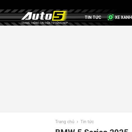
TIN TỨC
XE XANH
›
Trang chủ
Tin tức