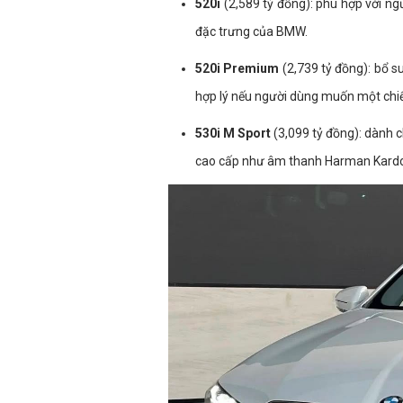
520i
(2,589 tỷ đồng): phù hợp với ng
đặc trưng của BMW.
520i Premium
(2,739 tỷ đồng): bổ su
hợp lý nếu người dùng muốn một chiếc
530i M Sport
(3,099 tỷ đồng): dành 
cao cấp như âm thanh Harman Kardo