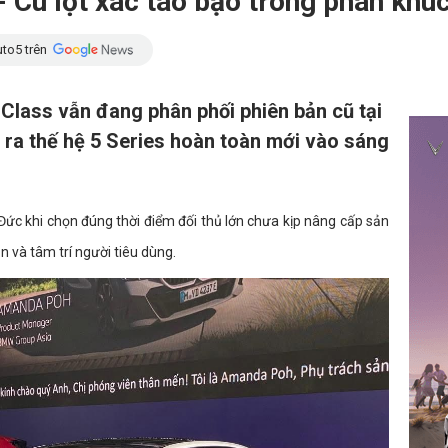
 Cú lột xác táo bạo trong phân khú
to5 trên
lass vẫn đang phân phối phiên bản cũ tại
ra thế hệ 5 Series hoàn toàn mới vào sáng
 Đức khi chọn đúng thời điểm đối thủ lớn chưa kịp nâng cấp sản
n và tâm trí người tiêu dùng.