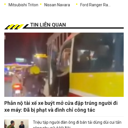
Mitsubishi Triton
Nissan Navara
Ford Ranger Raptor
TIN LIÊN QUAN
Phẫn nộ tài xế xe buýt mở cửa đập trúng người đi
xe máy: Đã bị phạt và đình chỉ công tác
Triệu tập người đàn ông đi bán tải dùng dùi cui tấn
công phụ nữ ở Hà Nội