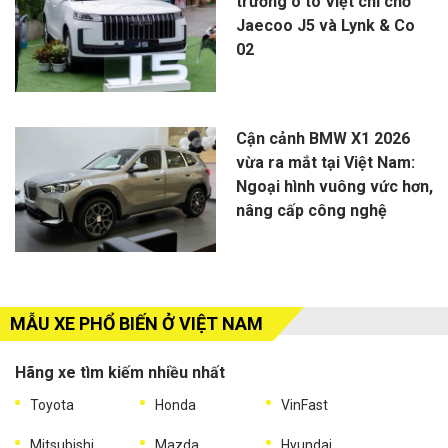
trường ô tô Việt chỉ chờ
Jaecoo J5 và Lynk & Co
02
Cận cảnh BMW X1 2026
vừa ra mắt tại Việt Nam:
Ngoại hình vuông vức hơn,
nâng cấp công nghệ
MẪU XE PHỔ BIẾN Ở VIỆT NAM
Hãng xe tìm kiếm nhiều nhất
Toyota
Honda
VinFast
Mitsubishi
Mazda
Hyundai