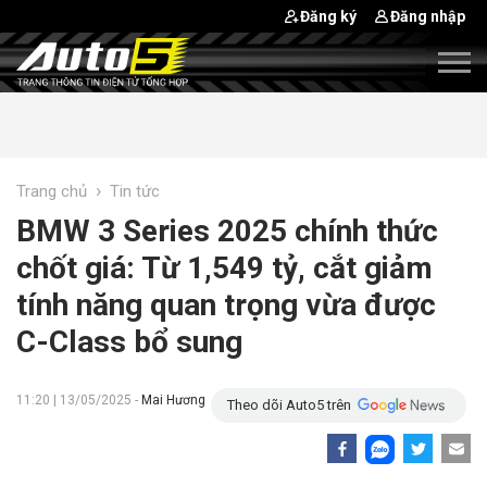
Đăng ký
Đăng nhập
›
Trang chủ
Tin tức
BMW 3 Series 2025 chính thức
chốt giá: Từ 1,549 tỷ, cắt giảm
tính năng quan trọng vừa được
C-Class bổ sung
11:20 | 13/05/2025 -
Mai Hương
Theo dõi Auto5 trên