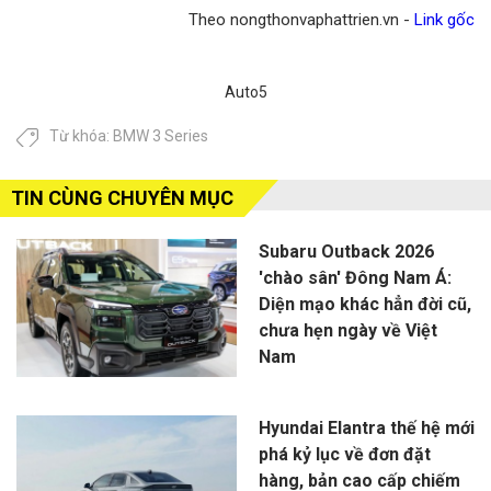
Theo nongthonvaphattrien.vn -
Link gốc
Auto5
Từ khóa:
BMW 3 Series
TIN CÙNG CHUYÊN MỤC
Subaru Outback 2026
'chào sân' Đông Nam Á:
Diện mạo khác hẳn đời cũ,
chưa hẹn ngày về Việt
Nam
Hyundai Elantra thế hệ mới
phá kỷ lục về đơn đặt
hàng, bản cao cấp chiếm