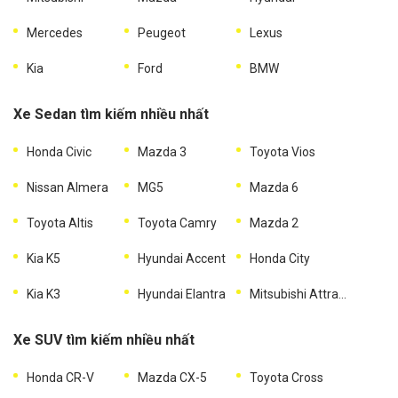
Mercedes
Peugeot
Lexus
Kia
Ford
BMW
Xe Sedan tìm kiếm nhiều nhất
Honda Civic
Mazda 3
Toyota Vios
Nissan Almera
MG5
Mazda 6
Toyota Altis
Toyota Camry
Mazda 2
Kia K5
Hyundai Accent
Honda City
Kia K3
Hyundai Elantra
Mitsubishi Attrage
Xe SUV tìm kiếm nhiều nhất
Honda CR-V
Mazda CX-5
Toyota Cross