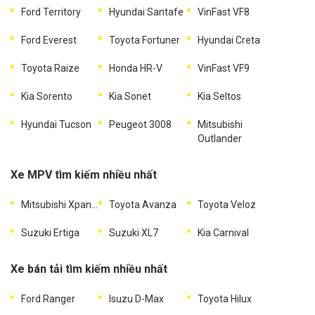
Ford Territory
Hyundai Santafe
VinFast VF8
Ford Everest
Toyota Fortuner
Hyundai Creta
Toyota Raize
Honda HR-V
VinFast VF9
Kia Sorento
Kia Sonet
Kia Seltos
Hyundai Tucson
Peugeot 3008
Mitsubishi
Outlander
Xe MPV tìm kiếm nhiều nhất
Mitsubishi Xpander
Toyota Avanza
Toyota Veloz
Suzuki Ertiga
Suzuki XL7
Kia Carnival
Xe bán tải tìm kiếm nhiều nhất
Ford Ranger
Isuzu D-Max
Toyota Hilux