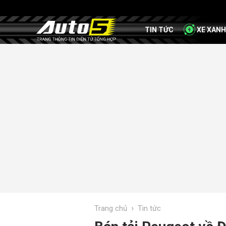
TIN TỨC
XE XANH
›
Trang chủ
Tin tức