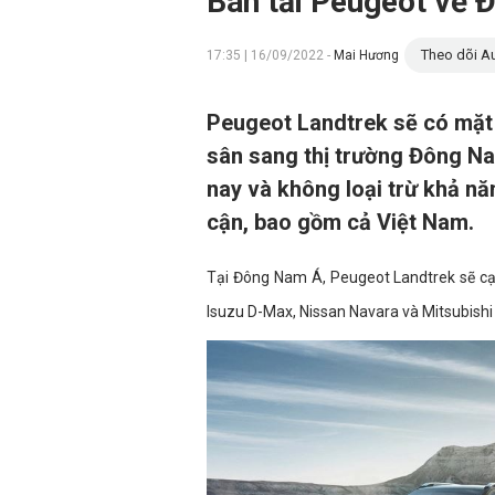
Bán tải Peugeot về 
Theo dõi Au
17:35 | 16/09/2022 -
Mai Hương
Peugeot Landtrek sẽ có mặt t
sân sang thị trường Đông Na
nay và không loại trừ khả nă
cận, bao gồm cả Việt Nam.
Tại Đông Nam Á, Peugeot Landtrek sẽ cạn
Isuzu D-Max, Nissan Navara và Mitsubishi 