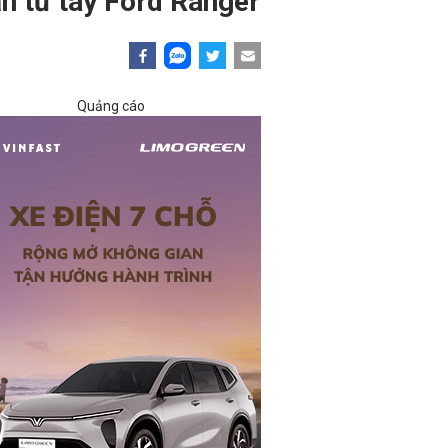
n từ tay Ford Ranger
Quảng cáo