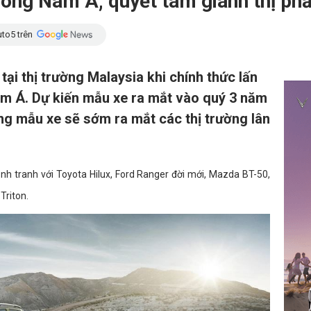
Đông Nam Á, quyết tâm giành thị phầ
to5 trên
ại thị trường Malaysia khi chính thức lấn
m Á. Dự kiến mẫu xe ra mắt vào quý 3 năm
ng mẫu xe sẽ sớm ra mắt các thị trường lân
h tranh với Toyota Hilux, Ford Ranger đời mới, Mazda BT-50,
Triton.