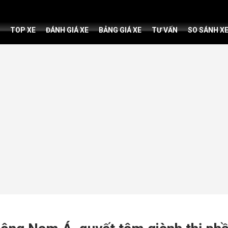
TOP XE
ĐÁNH GIÁ XE
BẢNG GIÁ XE
TƯ VẤN
SO SÁNH X