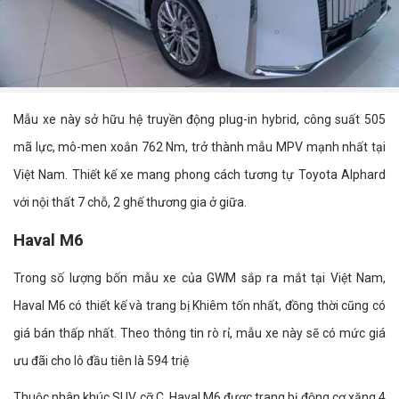
Mẫu xe này sở hữu hệ truyền động plug-in hybrid, công suất 505
mã lực, mô-men xoắn 762 Nm, trở thành mẫu MPV mạnh nhất tại
Việt Nam. Thiết kế xe mang phong cách tương tự Toyota Alphard
với nội thất 7 chỗ, 2 ghế thương gia ở giữa.
Haval M6
Trong số lượng bốn mẫu xe của GWM sắp ra mắt tại Việt Nam,
Haval M6 có thiết kế và trang bị Khiêm tốn nhất, đồng thời cũng có
giá bán thấp nhất. Theo thông tin rò rỉ, mẫu xe này sẽ có mức giá
ưu đãi cho lô đầu tiên là 594 triệ
Thuộc phân khúc SUV cỡ C, Haval M6 được trang bị động cơ xăng 4