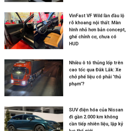
VinFast VF Wild lần đầu lộ
rõ khoang nội thất: Màn
hình nhỏ hơn bản concept,
ghế chỉnh cơ, chưa có
HUD
Nhiều ô tô thủng lốp trên
cao tốc qua Đắk Lắk: Xe
chở phế liệu có phải 'thủ
phạm'?
SUV điện hóa của Nissan
đi gần 2.000 km không
cần tiếp nhiên liệu, lập kỷ
lục thế giới