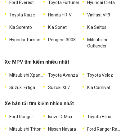
Ford Everest
Toyota Fortuner
Hyundai Creta
Toyota Raize
Honda HR-V
VinFast VF9
Kia Sorento
Kia Sonet
Kia Seltos
Hyundai Tucson
Peugeot 3008
Mitsubishi
Outlander
Xe MPV tìm kiếm nhiều nhất
Mitsubishi Xpander
Toyota Avanza
Toyota Veloz
Suzuki Ertiga
Suzuki XL7
Kia Carnival
Xe bán tải tìm kiếm nhiều nhất
Ford Ranger
Isuzu D-Max
Toyota Hilux
Mitsubishi Triton
Nissan Navara
Ford Ranger Raptor