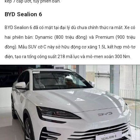
kép 7 cấp ướt, tùy phiên bản.
BYD Sealion 6
BYD Sealion 6 đã có mặt tại đại lý dù chưa chính thức ra mắt. Xe có
hai phiên bản: Dynamic (800 triệu đồng) và Premium (900 triệu
đồng). Mẫu SUV cỡ C này sở hữu động cơ xăng 1.5L kết hợp mô-tơ
điện, tạo ra tổng công suất 218 mã lực và mô-men xoắn 300 Nm.