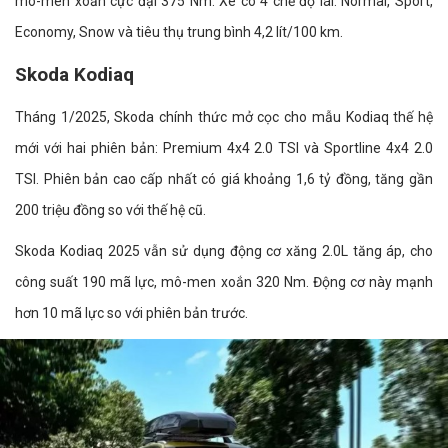
mô-men xoắn cực đại 375 Nm. Xe có 4 chế độ lái: Normal, Sport,
Economy, Snow và tiêu thụ trung bình 4,2 lít/100 km.
Skoda Kodiaq
Tháng 1/2025, Skoda chính thức mở cọc cho mẫu Kodiaq thế hệ
mới với hai phiên bản: Premium 4x4 2.0 TSI và Sportline 4x4 2.0
TSI. Phiên bản cao cấp nhất có giá khoảng 1,6 tỷ đồng, tăng gần
200 triệu đồng so với thế hệ cũ.
Skoda Kodiaq 2025 vẫn sử dụng động cơ xăng 2.0L tăng áp, cho
công suất 190 mã lực, mô-men xoắn 320 Nm. Động cơ này mạnh
hơn 10 mã lực so với phiên bản trước.