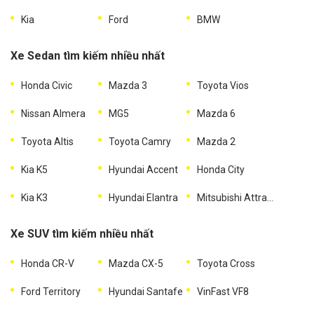
Kia
Ford
BMW
Xe Sedan tìm kiếm nhiều nhất
Honda Civic
Mazda 3
Toyota Vios
Nissan Almera
MG5
Mazda 6
Toyota Altis
Toyota Camry
Mazda 2
Kia K5
Hyundai Accent
Honda City
Kia K3
Hyundai Elantra
Mitsubishi Attrage
Xe SUV tìm kiếm nhiều nhất
Honda CR-V
Mazda CX-5
Toyota Cross
Ford Territory
Hyundai Santafe
VinFast VF8