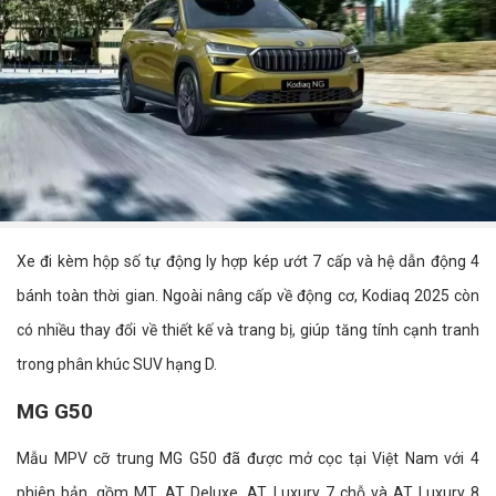
Xe đi kèm hộp số tự động ly hợp kép ướt 7 cấp và hệ dẫn động 4
bánh toàn thời gian. Ngoài nâng cấp về động cơ, Kodiaq 2025 còn
có nhiều thay đổi về thiết kế và trang bị, giúp tăng tính cạnh tranh
trong phân khúc SUV hạng D.
MG G50
Mẫu MPV cỡ trung MG G50 đã được mở cọc tại Việt Nam với 4
phiên bản, gồm MT, AT Deluxe, AT Luxury 7 chỗ và AT Luxury 8