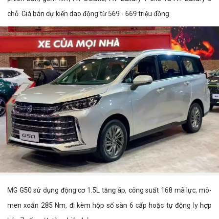
chỗ. Giá bán dự kiến dao động từ 569 - 669 triệu đồng.
MG G50 sử dụng động cơ 1.5L tăng áp, công suất 168 mã lực, mô-
men xoắn 285 Nm, đi kèm hộp số sàn 6 cấp hoặc tự động ly hợp