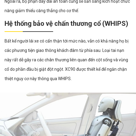
Ngoài ra, bộ phận dây đai an toàn cũng sẽ sẵn sàng kích hoạt chức
năng giảm thiểu căng thẳng cho cơ thể.
Hệ thống bảo vệ chấn thương cổ (WHIPS)
Bất kể người lái xe có cẩn thận tới mức nào, vẫn có khả năng họ bị
các phương tiện giao thông khách đâm từ phía sau. Loại tai nạn
này rất dễ gây ra các chân thương liên quan đến cột sống và vùng
cổ do phần đầu bị giật đột ngột. XC90 được thiết kế để ngăn chặn
thiệt nguy cơ này thông qua WHIPS.