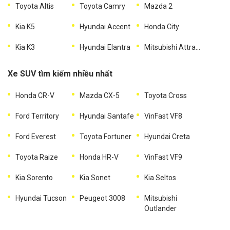
Toyota Altis
Toyota Camry
Mazda 2
Kia K5
Hyundai Accent
Honda City
Kia K3
Hyundai Elantra
Mitsubishi Attrage
Xe SUV tìm kiếm nhiều nhất
Honda CR-V
Mazda CX-5
Toyota Cross
Ford Territory
Hyundai Santafe
VinFast VF8
Ford Everest
Toyota Fortuner
Hyundai Creta
Toyota Raize
Honda HR-V
VinFast VF9
Kia Sorento
Kia Sonet
Kia Seltos
Hyundai Tucson
Peugeot 3008
Mitsubishi
Outlander