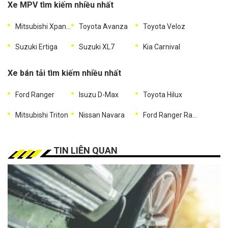
Xe MPV tìm kiếm nhiều nhất
Mitsubishi Xpander
Toyota Avanza
Toyota Veloz
Suzuki Ertiga
Suzuki XL7
Kia Carnival
Xe bán tải tìm kiếm nhiều nhất
Ford Ranger
Isuzu D-Max
Toyota Hilux
Mitsubishi Triton
Nissan Navara
Ford Ranger Raptor
TIN LIÊN QUAN