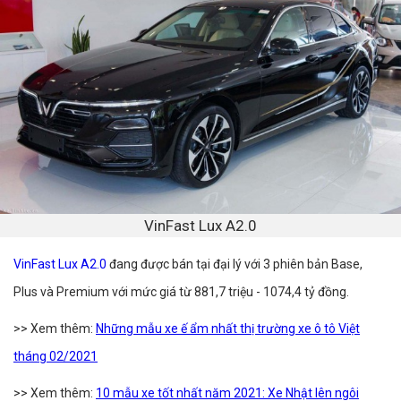
VinFast Lux A2.0
VinFast Lux A2.0
đang được bán tại đại lý với 3 phiên bản Base,
Plus và Premium với mức giá từ 881,7 triệu - 1074,4 tỷ đồng.
>> Xem thêm:
Những mẫu xe ế ẩm nhất thị trường xe ô tô Việt
tháng 02/2021
>> Xem thêm:
10 mẫu xe tốt nhất năm 2021: Xe Nhật lên ngôi