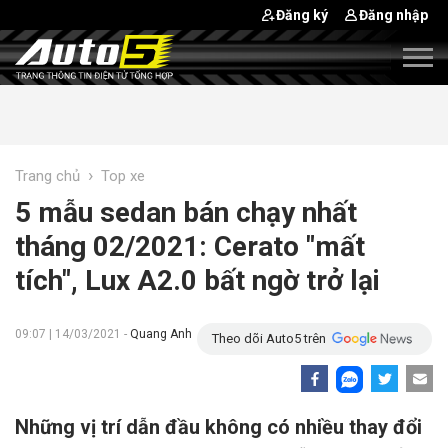
Đăng ký
Đăng nhập
›
Trang chủ
Top xe
5 mẫu sedan bán chạy nhất
tháng 02/2021: Cerato "mất
tích", Lux A2.0 bất ngờ trở lại
09:07 | 14/03/2021 -
Quang Anh
Theo dõi Auto5 trên
Những vị trí dẫn đầu không có nhiều thay đổi