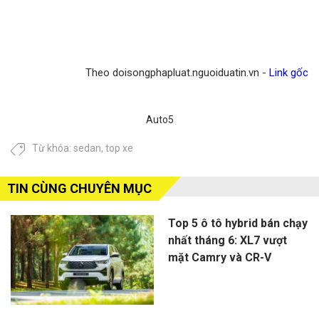
Theo doisongphapluat.nguoiduatin.vn -
Link gốc
Auto5
Từ khóa:
sedan
,
top xe
TIN CÙNG CHUYÊN MỤC
Top 5 ô tô hybrid bán chạy
nhất tháng 6: XL7 vượt
mặt Camry và CR-V