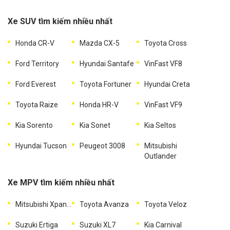
Xe SUV tìm kiếm nhiều nhất
Honda CR-V
Mazda CX-5
Toyota Cross
Ford Territory
Hyundai Santafe
VinFast VF8
Ford Everest
Toyota Fortuner
Hyundai Creta
Toyota Raize
Honda HR-V
VinFast VF9
Kia Sorento
Kia Sonet
Kia Seltos
Hyundai Tucson
Peugeot 3008
Mitsubishi
Outlander
Xe MPV tìm kiếm nhiều nhất
Mitsubishi Xpander
Toyota Avanza
Toyota Veloz
Suzuki Ertiga
Suzuki XL7
Kia Carnival