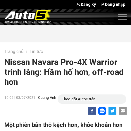
Đăng ký
Đăng nhập
›
Trang chủ
Tin tức
Nissan Navara Pro-4X Warrior
trình làng: Hầm hố hơn, off-road
hơn
10:05 | 03/07/2021 -
Quang Anh
Theo dõi Auto5 trên
Một phiên bản thô kệch hơn, khỏe khoắn hơn