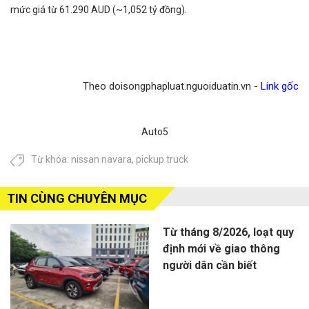
mức giá từ 61.290 AUD (~1,052 tỷ đồng).
Theo doisongphapluat.nguoiduatin.vn -
Link gốc
Auto5
Từ khóa:
nissan navara
,
pickup truck
TIN CÙNG CHUYÊN MỤC
Từ tháng 8/2026, loạt quy
định mới về giao thông
người dân cần biết