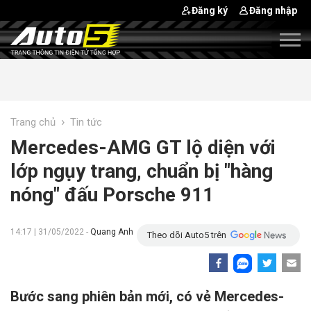
Đăng ký
Đăng nhập
›
Trang chủ
Tin tức
Mercedes-AMG GT lộ diện với
lớp ngụy trang, chuẩn bị "hàng
nóng" đấu Porsche 911
14:17 | 31/05/2022 -
Quang Anh
Theo dõi Auto5 trên
Bước sang phiên bản mới, có vẻ Mercedes-