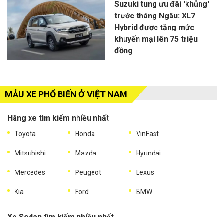
Suzuki tung ưu đãi 'khủng'
trước tháng Ngâu: XL7
Hybrid được tăng mức
khuyến mại lên 75 triệu
đồng
MẪU XE PHỔ BIẾN Ở VIỆT NAM
Hãng xe tìm kiếm nhiều nhất
Toyota
Honda
VinFast
Mitsubishi
Mazda
Hyundai
Mercedes
Peugeot
Lexus
Kia
Ford
BMW
Xe Sedan tìm kiếm nhiều nhất