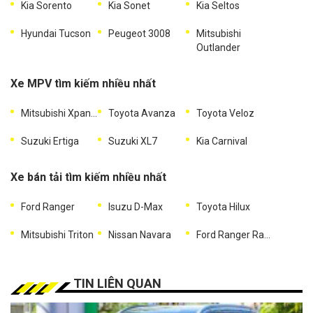
Kia Sorento
Kia Sonet
Kia Seltos
Hyundai Tucson
Peugeot 3008
Mitsubishi
Outlander
Xe MPV tìm kiếm nhiều nhất
Mitsubishi Xpander
Toyota Avanza
Toyota Veloz
Suzuki Ertiga
Suzuki XL7
Kia Carnival
Xe bán tải tìm kiếm nhiều nhất
Ford Ranger
Isuzu D-Max
Toyota Hilux
Mitsubishi Triton
Nissan Navara
Ford Ranger Raptor
TIN LIÊN QUAN