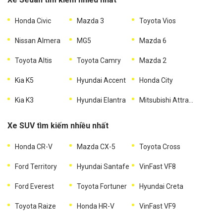
Honda Civic
Mazda 3
Toyota Vios
Nissan Almera
MG5
Mazda 6
Toyota Altis
Toyota Camry
Mazda 2
Kia K5
Hyundai Accent
Honda City
Kia K3
Hyundai Elantra
Mitsubishi Attrage
Xe SUV tìm kiếm nhiều nhất
Honda CR-V
Mazda CX-5
Toyota Cross
Ford Territory
Hyundai Santafe
VinFast VF8
Ford Everest
Toyota Fortuner
Hyundai Creta
Toyota Raize
Honda HR-V
VinFast VF9