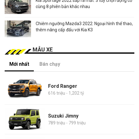
Kia Sportage 2022 sắp ra mắt: 3 tùy chọn động cơ
cùng 8 phiên bản khác nhau
Chiêm ngưỡng Mazda3 2022: Ngoại hình thể thao,
thêm nâng cấp đấu với Kia K3
MẪU XE
Mới nhất
Bán chạy
Ford Ranger
616 triệu - 1,202 tỷ
Suzuki Jimny
789 triệu - 799 triệu