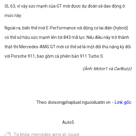
SL 63, vì vậy sức mạnh của GT mới được dự đoán sẽ dao động ở
mức này.
Ngoài ra, biến thể mới E-Performance với động cơ lai điện (hybrid)
có thể sở hữu sức mạnh lên tới 843 mã lực. Nếu điều này trở thành
thật thì Mercedes-AMG GT mới có thể sẽ là một đối thủ nặng ký đối
với Porsche 911, bao gồm cả phiên bản 911 Turbo S.
(Ảnh: Motor1 và CarBuzz)
Theo doisongphapluat.nguoiduatin.vn -
Link gốc
Auto5
Từ khóa:
mercedes-amg gt
,
coupe