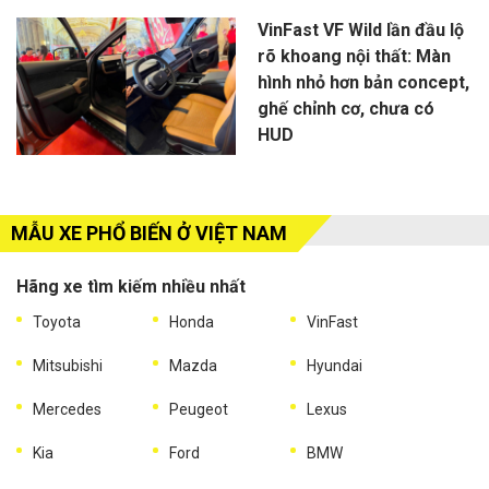
VinFast VF Wild lần đầu lộ
rõ khoang nội thất: Màn
hình nhỏ hơn bản concept,
ghế chỉnh cơ, chưa có
HUD
MẪU XE PHỔ BIẾN Ở VIỆT NAM
Hãng xe tìm kiếm nhiều nhất
Toyota
Honda
VinFast
Mitsubishi
Mazda
Hyundai
Mercedes
Peugeot
Lexus
Kia
Ford
BMW