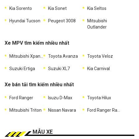
Kia Sorento
Kia Sonet
Kia Seltos
Hyundai Tucson
Peugeot 3008
Mitsubishi
Outlander
Xe MPV tìm kiếm nhiều nhất
Mitsubishi Xpander
Toyota Avanza
Toyota Veloz
Suzuki Ertiga
Suzuki XL7
Kia Carnival
Xe bán tải tìm kiếm nhiều nhất
Ford Ranger
Isuzu D-Max
Toyota Hilux
Mitsubishi Triton
Nissan Navara
Ford Ranger Raptor
MẪU XE